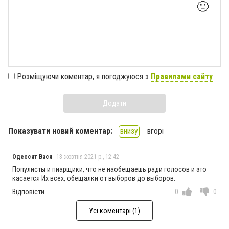
🙂
Розміщуючи коментар, я погоджуюся з
Правилами сайту
Додати
Показувати новий коментар:
внизу
вгорі
Одессит Вася
13 жовтня 2021 р., 12:42
Популисты и пиарщики, что не наобещаешь ради голосов и это
касается Их всех, обещалки от выборов до выборов.
Відповісти
0
0
Усі коментарі (1)