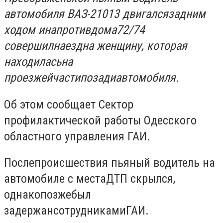
автомобиля ВАЗ-21013
двигался
задним
ходом
и
напротив
дома
72/
74
совершил
наезд
на женщину
,
которая
находилась
на
проезжей
части
позади
автомобиля.
Об этом сообщает Сектор
профилактической работы Одесского
областного управления ГАИ.
После
происшествия пьяный водитель на
автомобиле
с места
ДТП скрылся,
однако
позже
был
задержан
сотрудниками
ГАИ.