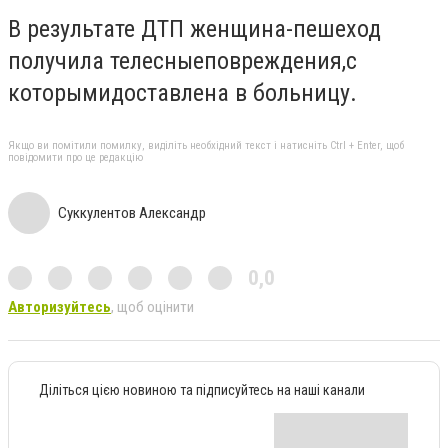
В результате ДТП
женщина-
пешеход
получила телесные
повреждения
,
с
которыми
доставлена в больницу.
Якщо ви помітили помилку, виділіть необхідний текст і натисніть Ctrl + Enter, щоб
повідомити про це редакцію
Суккулентов Александр
0,0
Авторизуйтесь
, щоб оцінити
Діліться цією новиною та підписуйтесь на наші канали