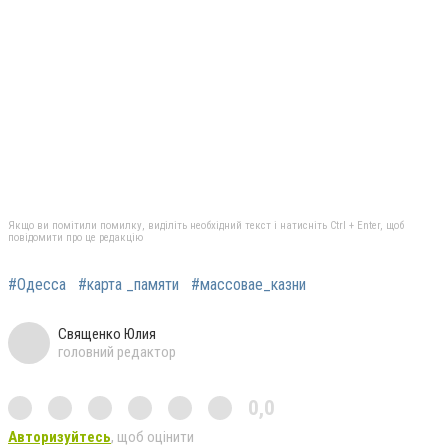
Якщо ви помітили помилку, виділіть необхідний текст і натисніть Ctrl + Enter, щоб
повідомити про це редакцію
#Одесса
#карта _памяти
#массовае_казни
Священко Юлия
головний редактор
0,0
Авторизуйтесь
, щоб оцінити