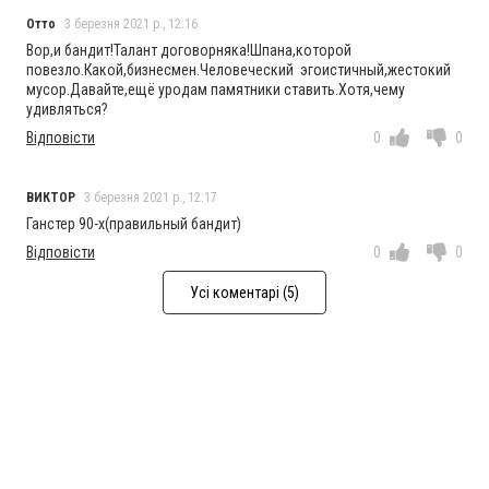
Отто
3 березня 2021 р., 12:16
Вор,и бандит!Талант договорняка!Шпана,которой
повезло.Какой,бизнесмен.Человеческий эгоистичный,жестокий
мусор.Давайте,ещё уродам памятники ставить.Хотя,чему
удивляться?
Відповісти
0
0
ВИКТОР
3 березня 2021 р., 12:17
Ганстер 90-х(правильный бандит)
Відповісти
0
0
Усі коментарі (5)