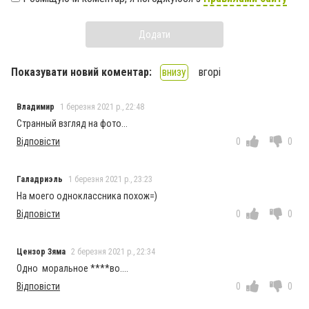
Додати
Показувати новий коментар:
внизу
вгорі
Владимир
1 березня 2021 р., 22:48
Странный взгляд на фото...
Відповісти
0
0
Галадриэль
1 березня 2021 р., 23:23
На моего одноклассника похож=)
Відповісти
0
0
Цензор Зяма
2 березня 2021 р., 22:34
Одно моральное ****во....
Відповісти
0
0