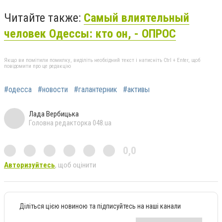
Читайте также:
Самый влиятельный
человек Одессы: кто он, - ОПРОС
Якщо ви помітили помилку, виділіть необхідний текст і натисніть Ctrl + Enter, щоб
повідомити про це редакцію
#одесса
#новости
#галантерник
#активы
Лада Вербицька
Головна редакторка 048.ua
0,0
Авторизуйтесь
, щоб оцінити
Діліться цією новиною та підписуйтесь на наші канали