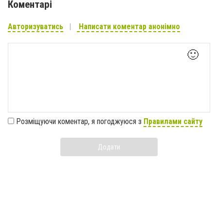
Коментарі
Авторизуватись
Написати коментар анонімно
🙂
Розміщуючи коментар, я погоджуюся з
Правилами сайту
Додати