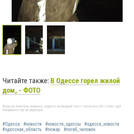
Читайте также:
В Одессе горел жилой
дом, - ФОТО
Якщо ви помітили помилку, виділіть необхідний текст і натисніть Ctrl + Enter, щоб
повідомити про це редакцію
#Одесса
#новости
#новости_одессы
#одесса_новости
#одесская_область
#пожар
#погиб_человек