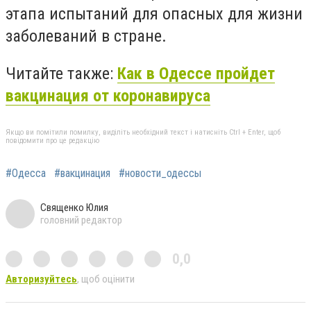
этапа испытаний для опасных для жизни
заболеваний в стране.
Читайте также:
Как в Одессе пройдет
вакцинация от коронавируса
Якщо ви помітили помилку, виділіть необхідний текст і натисніть Ctrl + Enter, щоб
повідомити про це редакцію
#Одесса
#вакцинация
#новости_одессы
Священко Юлия
головний редактор
0,0
Авторизуйтесь
, щоб оцінити