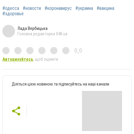
#одесса
#новости
#коронавирус
#украина
#вакцина
#здоровье
Лада Вербицька
Головна редакторка 048.ua
0,0
Авторизуйтесь
, щоб оцінити
Діліться цією новиною та підписуйтесь на наші канали