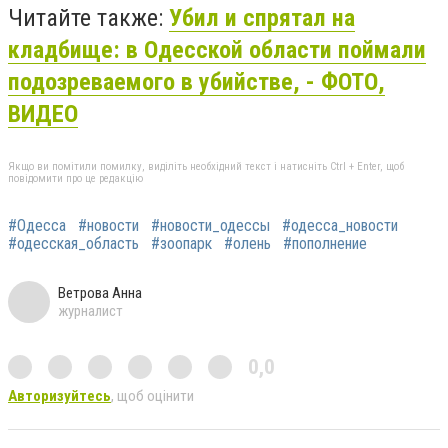
Читайте также:
Убил и спрятал на
кладбище: в Одесской области поймали
подозреваемого в убийстве, - ФОТО,
ВИДЕО
Якщо ви помітили помилку, виділіть необхідний текст і натисніть Ctrl + Enter, щоб
повідомити про це редакцію
#Одесса
#новости
#новости_одессы
#одесса_новости
#одесская_область
#зоопарк
#олень
#пополнение
Ветрова Анна
журналист
0,0
Авторизуйтесь
, щоб оцінити