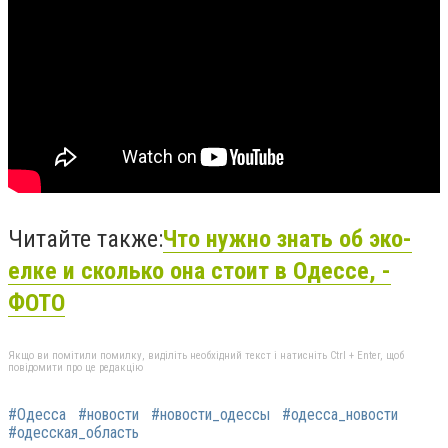
Читайте также:
Что нужно знать об эко-
елке и сколько она стоит в Одессе, -
ФОТО
Якщо ви помітили помилку, виділіть необхідний текст і натисніть Ctrl + Enter, щоб
повідомити про це редакцію
#Одесса
#новости
#новости_одессы
#одесса_новости
#одесская_область