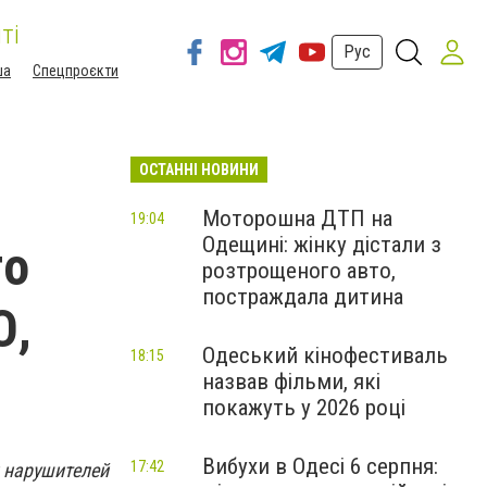
ті
Рус
ша
Спецпроєкти
ОСТАННІ НОВИНИ
Моторошна ДТП на
19:04
Одещині: жінку дістали з
го
розтрощеного авто,
постраждала дитина
О,
Одеський кінофестиваль
18:15
назвав фільми, які
покажуть у 2026 році
Вибухи в Одесі 6 серпня:
17:42
 нарушителей