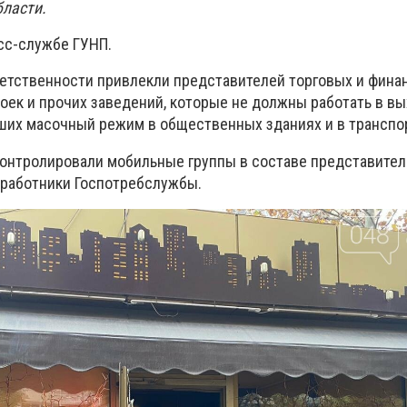
бласти.
сс-службе ГУНП.
етственности привлекли представителей торговых и фина
оек и прочих заведений, которые не должны работать в вы
ших масочный режим в общественных зданиях и в транспор
онтролировали мобильные группы в составе представител
 работники Госпотребслужбы.