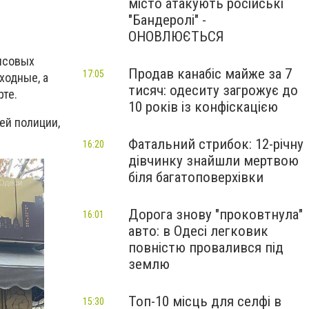
місто атакують російські
"Бандеролі" -
ОНОВЛЮЄТЬСЯ
нсовых
Продав канабіс майже за 7
17:05
ходные, а
тисяч: одеситу загрожує до
те.
10 років із конфіскацією
ей полиции,
Фатальний стрибок: 12-річну
16:20
дівчинку знайшли мертвою
біля багатоповерхівки
Дорога знову "проковтнула"
16:01
авто: в Одесі легковик
повністю провалився під
землю
Топ-10 місць для селфі в
15:30