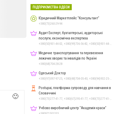
ПІДПРИЄМСТВА ОДЕСИ
Юридичний Маркетплейс "Консультант"
+380(73)260-29-94
Аудит Експерт, бухгалтерські, аудиторські
послуги, економічна експертиза
+380(50)931-44-02, +380(99)736-56-82, +380(50)931-44-02, +380(48)737-82-79, +380(96)795-10-64
Медичне транспортування та перевезення
лежачих хворих та інвалідів по Україні
+380(68)704-28-28
Одеський Доктор
+380(97)097-97-25, +380(48)704-05-40, +380(94)932-25-40, +380(97)792-26-79
Postupai, платформа супроводу для навчання в
Словаччині
🙂
+380(73)277-41-77, +380(67)295-41-77, +380(73)277-41-77
Учбово-виробничий центр "Академія краси"
+380971501335