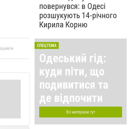
повернувся: в Одесі
розшукують 14-річного
Кирила Корню
СПЕЦТЕМА
 оцінити
Одеський гід:
куди піти, що
подивитися та
де відпочити
Всі матеріали тут