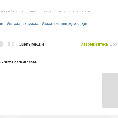
бхідний текст і натисніть Ctrl + Enter, щоб повідомити про це редакцію
ия
#штраф_за_маски
#карантин_выходного_дня
0,0
Оцініть першим
Авторизуйтесь
, щоб
исуйтесь на наші канали