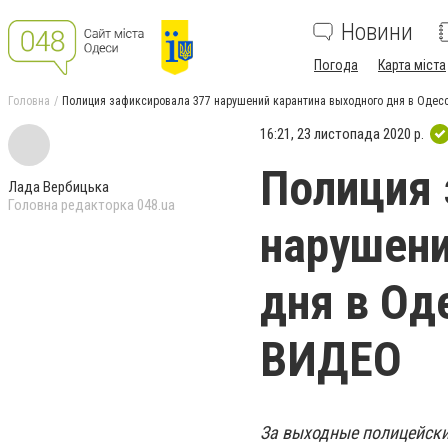
Новини
Погода
Карта міста
Головна
Полиция зафиксировала 377 нарушений карантина выходного дня в Одесс
16:21, 23 листопада 2020 р.
Полиция 
Лада Вербицька
Головна редакторка 048.ua
нарушени
дня в Од
ВИДЕО
За выходные полицейски