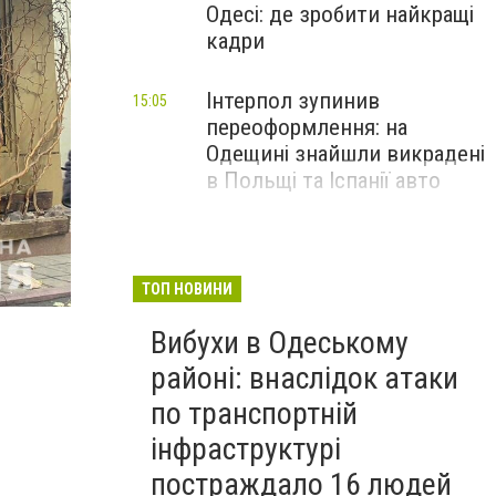
Одесі: де зробити найкращі
кадри
Інтерпол зупинив
15:05
переоформлення: на
Одещині знайшли викрадені
в Польщі та Іспанії авто
ТОП НОВИНИ
Вибухи в Одеському
районі: внаслідок атаки
по транспортній
інфраструктурі
постраждало 16 людей