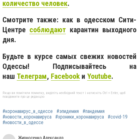
количество человек
.
Смотрите также: как в одесском Сити-
Центре
соблюдают
карантин выходного
дня.
Будьте в курсе самых свежих новостей
Одессы! Подписывайтесь на
наш
Телеграм
,
Facebook
и
Youtube
.
Якщо ви помітили помилку, виділіть необхідний текст і натисніть Ctrl + Enter, щоб
повідомити про це редакцію
#коронавирус_в_одессе
#эпидемия
#пандемия
#новости_коронавируса
#хроники_коронавируса
#covid-19
#новости_в_одессе
Жирносенко Александр