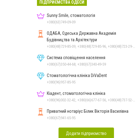
ПІДПРИЄМСТВА ОДЕСИ
Sunny Smile, стоматологія
+380(63)749-09-09
ОДАБА, Одеська Державна Академія
Будівництва та Архітектури
+380(48)729-85-09, +380(48)729-85-96, +380(48)723-29-55
Система сповіщення населення
+380(67)350-44-68, +380(67)340-49-59
Стоматологічна клініка DiVaDent
+380(96)957-85-95
Кіадент, стоматологічна клініка
+380(96)002-32-42, +380(66)677-67-56, +380(48)737-52-25
Приватний нотаріус Білик Вікторія Василівна
+380(67)941-65-95
Додати підприємство