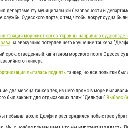
чил департаменту муниципальной безопасности и департам
е службы Одесского порта, с тем, чтобы вокруг судна был
нистрация морских портов Украины направила судовладел
права
на эвакуацию потерпевшего крушение танкера "Делфи
ый срок, отведенный капитаном морского порта Одесса су
аварийного танкера.
 организация пыталась поднять
танкер, но все попытки был
ние два месяца танкер тек, из него прямо в море выливали
того был закрыт для отдыхающих пляж "Дельфин".
Выброс б
ны побывал возле Делфи и распорядился побыстрее убрать
к. Мы с ноября показываем, что мы импотентная власть. П