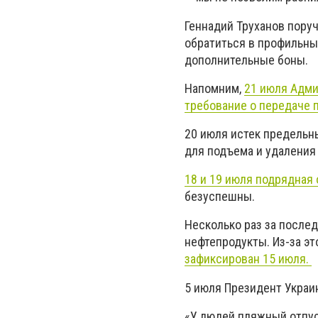
Геннадий Труханов пору
обратиться в профильны
дополнительные боны.
Напомним,
21 июля Адми
требование о передаче 
20 июля истек предельн
для подъема и удаления 
18 и 19 июля подрядная
безуспешны.
Несколько раз за послед
нефтепродукты. Из-за э
зафиксирован 15 июля.
5 июля Президент Украи
«У людей пляжный отпус