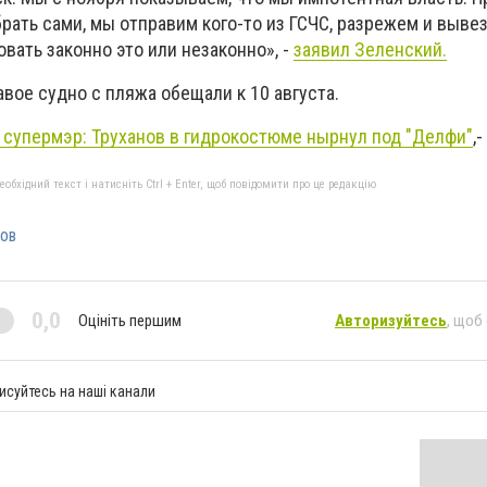
брать сами, мы отправим кого-то из ГСЧС, разрежем и вывез
овать законно это или незаконно», -
заявил Зеленский.
вое судно с пляжа обещали к 10 августа.
 супермэр: Труханов в гидрокостюме нырнул под "Делфи"
,
бхідний текст і натисніть Ctrl + Enter, щоб повідомити про це редакцію
ов
0,0
Оцініть першим
Авторизуйтесь
, щоб
исуйтесь на наші канали