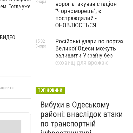
Вчора
ворог атакував стадіон
ем. Тогда уже
"Чорноморець", є
постраждалий -
ОНОВЛЮЄТЬСЯ
- ВИДЕО
Російські удари по портах
15:02
Вчора
Великої Одеси можуть
залишити Україну без
сховищ для врожаю
 оцінити
ТОП НОВИНИ
Вибухи в Одеському
районі: внаслідок атаки
по транспортній