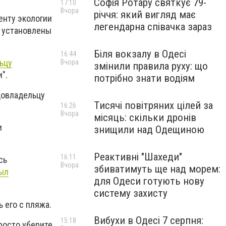
Софія Ротару святкує 79-
17:10
Вчора
річчя: який вигляд має
енту экологии
легендарна співачка зараз
и установлены
Біля вокзалу в Одесі
16:44
ьцу
Вчора
змінили правила руху: що
".
потрібно знати водіям
довладельцу
Тисячі повітряних цілей за
16:26
Вчора
місяць: скільки дронів
и
знищили над Одещиною
Реактивні "Шахеди"
16:11
сь
Вчора
збиватимуть ще над морем:
ыл
для Одеси готують нову
систему захисту
 его с пляжа.
Вибухи в Одесі 7 серпня:
15:18
росто уберите