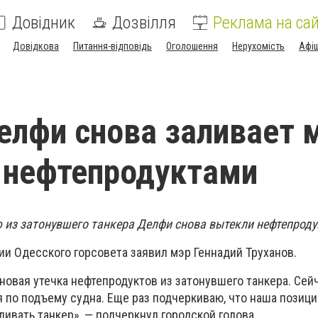
Довідник
Дозвілля
Реклама на сай
Довідкова
Питання-відповідь
Оголошення
Нерухомість
Афі
елфи снова заливает 
 нефтепродуктами
 из затонувшего танкера Делфи снова вытекли нефтепроду
ии Одесского горсовета заявил мэр Геннадий Труханов.
новая утечка нефтепродуктов из затонувшего танкера. Сей
 по подъему судна. Еще раз подчеркиваю, что наша позиц
ивать танкер», — подчеркнул городской голова.