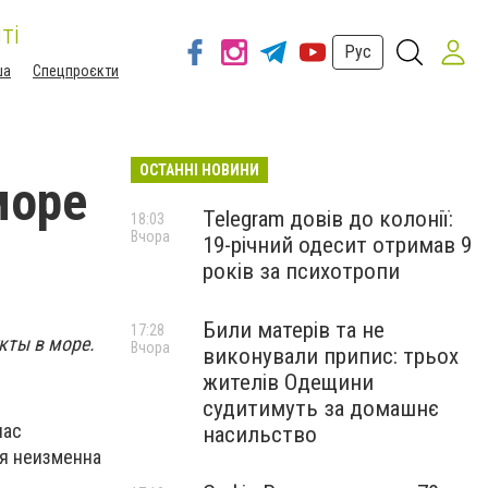
ті
Рус
ша
Спецпроєкти
ОСТАННІ НОВИНИ
море
Telegram довів до колонії:
18:03
Вчора
19-річний одесит отримав 9
років за психотропи
Били матерів та не
17:28
кты в море.
Вчора
виконували припис: трьох
жителів Одещини
судитимуть за домашнє
час
насильство
ия неизменна