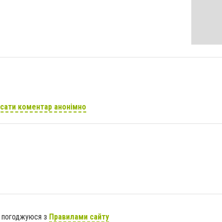
сати коментар анонімно
я погоджуюся з
Правилами сайту