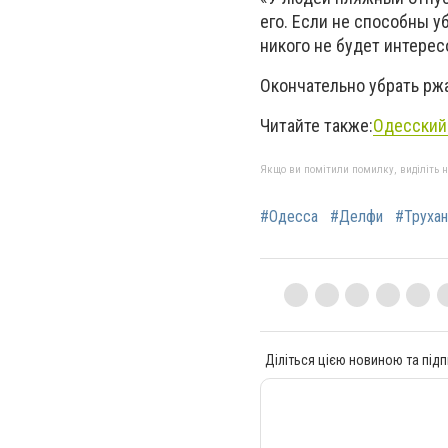
его. Если не способны у
никого не будет интерес
Окончательно убрать ржа
Читайте также:
Одесский
Якщо ви помітили помилку, виділіть нео
#Одесса
#Делфи
#Трухан
Діліться цією новиною та підп