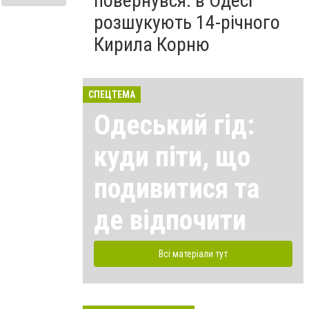
повернувся: в Одесі
розшукують 14-річного
Кирила Корню
СПЕЦТЕМА
Одеський гід:
куди піти, що
подивитися та
де відпочити
Всі матеріали тут