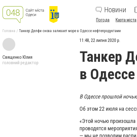
Новини
Погода
Карта міста
Головна
Танкер Делфи снова заливает море в Одессе нефтепродуктами
11:48, 22 липня 2020 р.
Танкер Д
Священко Юлия
головний редактор
в Одессе
В Одессе прошлой ночью
Об этом 22 июля на сесс
«Этой ночью произошла 
проводятся мероприятия
— мы не позволим распил