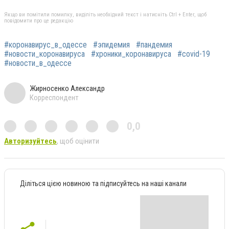
Якщо ви помітили помилку, виділіть необхідний текст і натисніть Ctrl + Enter, щоб
повідомити про це редакцію
#коронавирус_в_одессе
#эпидемия
#пандемия
#новости_коронавируса
#хроники_коронавируса
#covid-19
#новости_в_одессе
Жирносенко Александр
Корреспондент
0,0
Авторизуйтесь
, щоб оцінити
Діліться цією новиною та підписуйтесь на наші канали