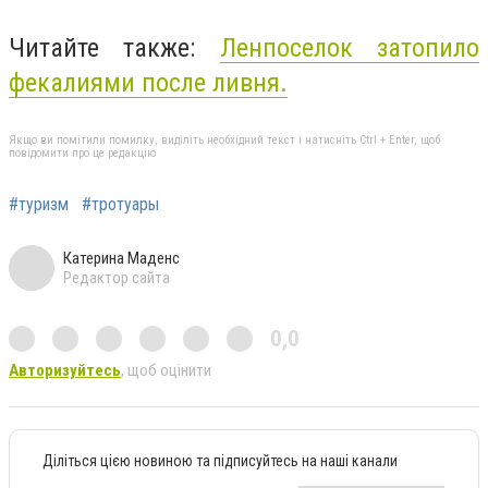
Читайте также:
Ленпоселок затопило
фекалиями после ливня.
Якщо ви помітили помилку, виділіть необхідний текст і натисніть Ctrl + Enter, щоб
повідомити про це редакцію
#туризм
#тротуары
Катерина Маденс
Редактор сайта
0,0
Авторизуйтесь
, щоб оцінити
Діліться цією новиною та підписуйтесь на наші канали