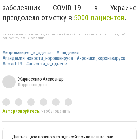
заболевших COVID-19 в Украине
преодолело отметку в
5000 пациентов
.
Якщо ви помітили помилку, виділіть необхідний текст і натисніть Ctrl + Enter, щоб
повідомити про це редакцію
#коронавирус_в_одессе
#эпидемия
#пандемия. новости_коронавируса
#хроники_коронавируса
#covid-19
#новости_в_одессе
Жирносенко Александр
Корреспондент
Авторизируйтесь
, чтобы оценить
Діліться цією новиною та підписуйтесь на наші канали