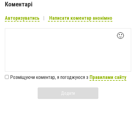
Коментарі
Авторизуватись
Написати коментар анонімно
🙂
Розміщуючи коментар, я погоджуюся з
Правилами сайту
Додати