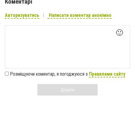
Коментарі
Авторизуватись
Написати коментар анонімно
🙂
Розміщуючи коментар, я погоджуюся з
Правилами сайту
Додати