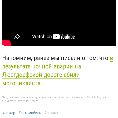
Напомним, ранее мы писали о том, что
в
результате ночной аварии на
Люстдорфской дороге сбили
мотоциклиста.
Якщо ви помітили помилку, виділіть необхідний текст і натисніть Ctrl + Enter, щоб
повідомити про це редакцію
#пожар
#автомобиль
#привоз