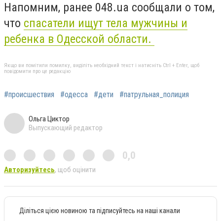
Напомним, ранее 048.ua сообщали о том,
что
спасатели ищут тела мужчины и
ребенка в Одесской области.
Якщо ви помітили помилку, виділіть необхідний текст і натисніть Ctrl + Enter, щоб
повідомити про це редакцію
#происшествия
#одесса
#дети
#патрульная_полиция
Ольга Циктор
Выпускающий редактор
0,0
Авторизуйтесь
, щоб оцінити
Діліться цією новиною та підписуйтесь на наші канали