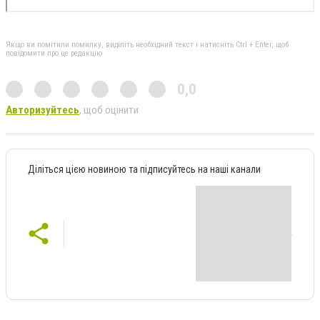
Якщо ви помітили помилку, виділіть необхідний текст і натисніть Ctrl + Enter, щоб
повідомити про це редакцію
0,0
Авторизуйтесь
, щоб оцінити
Діліться цією новиною та підписуйтесь на наші канали