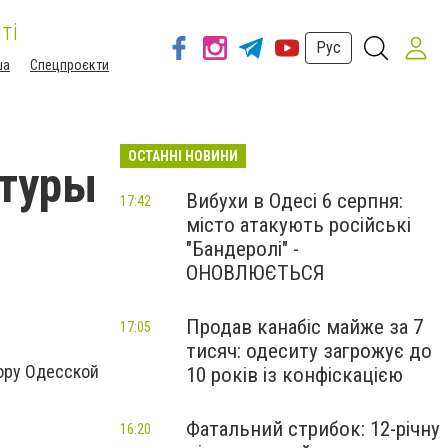
ті
Рус
ша
Спецпроєкти
ОСТАННІ НОВИНИ
атуры
Вибухи в Одесі 6 серпня:
17:42
місто атакують російські
"Бандеролі" -
ОНОВЛЮЄТЬСЯ
Продав канабіс майже за 7
17:05
тисяч: одеситу загрожує до
ору Одесской
10 років із конфіскацією
Фатальний стрибок: 12-річну
16:20