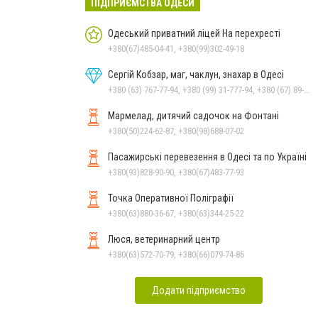
ПІДПРИЄМСТВА ОДЕСИ
Одеський приватний ліцей На перехресті
+380(67)485-04-41, +380(99)302-49-18
Сергій Кобзар, маг, чаклун, знахар в Одесі
+380 (63) 767-77-94, +380 (99) 31-777-94, +380 (67) 89-777-94
Мармелад, дитячий садочок на Фонтані
+380(50)224-62-87, +380(98)688-07-02
Пасажирські перевезення в Одесі та по Україні
+380(93)828-90-90, +380(67)483-77-93
Точка Оперативної Поліграфії
+380(63)880-36-67, +380(63)344-25-22
Люся, ветеринарний центр
+380(63)572-70-79, +380(66)079-74-86
Додати підприємство