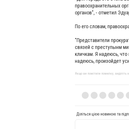
правоохранительных орг
органов", - отметил Эдуа
По его словам, правоох
"Представители прокура
связей с преступынм мир
кличкам. Я надеюсь, что
надеюсь, произойдет уси
Якщо ви помітили помилку, виділіть нео
Діліться цією новиною та підп