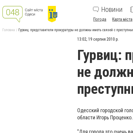
Новини
Погода
Карта міста
Головна
Гурвиц: представители прокуратуры не должны иметь связей с преступн
13:02, 19 серпня 2010 р.
Гурвиц: 
не должн
преступ
Одесский городской гол
области Игорь Проценко.
"Для города это очень в