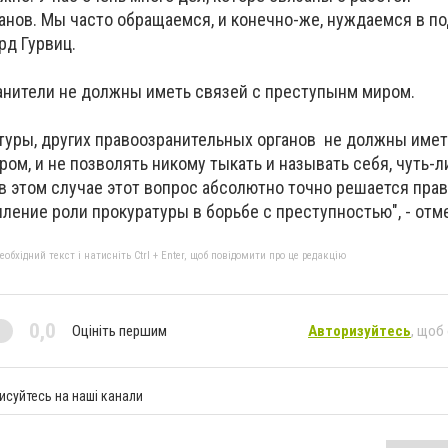
анов. Мы часто обращаемся, и конечно-же, нуждаемся в п
рд Гурвиц.
ранители не должны иметь связей с преступынм миром.
туры, других правоозранительных органов не должны имет
ом, и не позволять никому тыкать и называть себя, чуть-л
 в этом случае этот вопрос абсолютно точно решается прав
ление роли прокуратуры в борьбе с преступностью", - отм
бхідний текст і натисніть Ctrl + Enter, щоб повідомити про це редакцію
0,0
Оцініть першим
Авторизуйтесь
, щоб
исуйтесь на наші канали