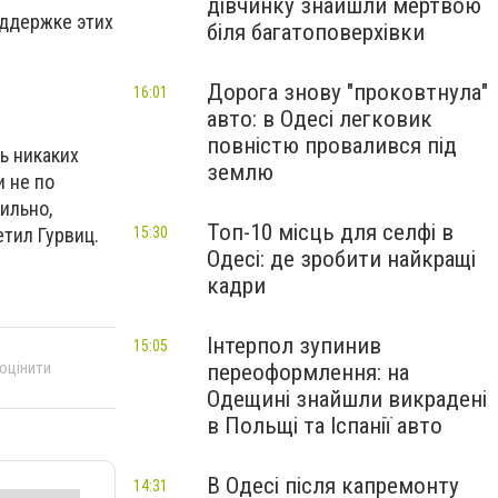
дівчинку знайшли мертвою
оддержке этих
біля багатоповерхівки
Дорога знову "проковтнула"
16:01
авто: в Одесі легковик
повністю провалився під
ь никаких
землю
и не по
ильно,
Топ-10 місць для селфі в
етил Гурвиц.
15:30
Одесі: де зробити найкращі
кадри
Інтерпол зупинив
15:05
 оцінити
переоформлення: на
Одещині знайшли викрадені
в Польщі та Іспанії авто
В Одесі після капремонту
14:31