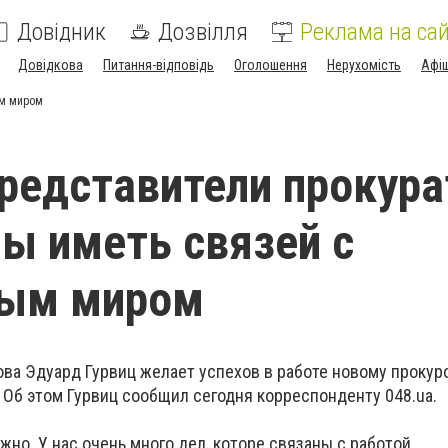
Довідник
Дозвілля
Реклама на сай
Довідкова
Питання-відповідь
Оголошення
Нерухомість
Афі
ым миром
представители прокур
ы иметь связей с
ным миром
ова Эдуард Гурвиц желает успехов в работе новому прокур
 Об этом Гурвиц сообщил сегодня корреспонденту 048.ua.
ажно. У нас очень много дел, которе связаны с работой