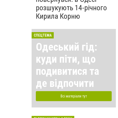
розшукують 14-річного
Кирила Корню
СПЕЦТЕМА
Одеський гід:
куди піти, що
подивитися та
де відпочити
Всі матеріали тут