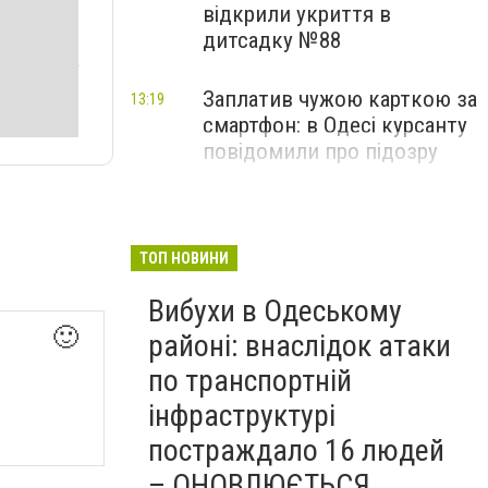
відкрили укриття в
дитсадку №88
Заплатив чужою карткою за
13:19
смартфон: в Одесі курсанту
повідомили про підозру
ТОП НОВИНИ
Вибухи в Одеському
🙂
районі: внаслідок атаки
по транспортній
інфраструктурі
постраждало 16 людей
– ОНОВЛЮЄТЬСЯ