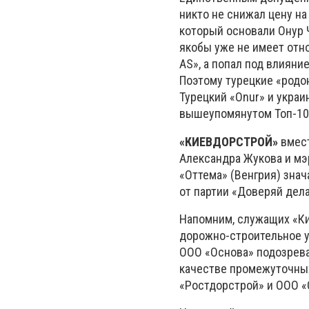
никто не снижал цену на
который основали Онур 
якобы уже не имеет отнош
AS», а попал под влияни
Поэтому турецкие «родо
Турецкий «Onur» и украи
вышеупомянутом Топ-10 
«КИЕВДОРСТРОЙ»
вмест
Александра Жукова и мэ
«Оттема» (Венгрия) знач
от партии «Доверяй дел
Напомним, служащих «К
дорожно-строительное у
ООО «Основа» подозрева
качестве промежуточных
«Ростдорстрой» и ООО «