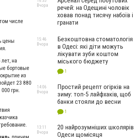
Арсенал серед побутових
16:35
Вчора
речей: на Одещині чоловік
ховав понад тисячу набоїв і
 том числе
гранати
Безкоштовна стоматологія
15:46
ь цены
Вчора
в Одесі: які діти можуть
ия.
лікувати зуби коштом
лет, на
міського бюджету
ные бортовые
1
покрытие из
 пойдет 23 880
Простий рецепт огірків на
14:06
 000 грн.
Вчора
зиму: топ-5 лайфхаків, щоб
банки стояли до весни
твия
1
казчика
требование.
20 найрозумніших школярів
13:11
Вчора
Одеси щомісяця
шнл»
, причем