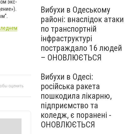
ом экс-
Вибухи в Одеському
ение»).
ым".
районі: внаслідок атаки
по транспортній
оследнем
інфраструктурі
постраждало 16 людей
– ОНОВЛЮЄТЬСЯ
Вибухи в Одесі:
російська ракета
тобы оценить
пошкодила лікарню,
підприємство та
коледж, є поранені -
ОНОВЛЮЄТЬСЯ