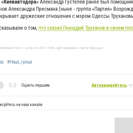
ь
«Киевавтодора»
Александр Густелев ранее был помощник
нов Александра Пресмана (ныне - группа «Партия« Возрожд
скрывает дружеские отношения с мэром Одессы Труханов
сказывали о том,
что сказал Геннадий Труханов в своем п
бхідний текст і натисніть Ctrl + Enter, щоб повідомити про це редакцію
ер
#Наші_гроші
0,0
Оцініть першим
Авторизируйтесь
, ч
исуйтесь на наші канали