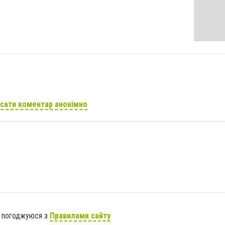
сати коментар анонімно
я погоджуюся з
Правилами сайту