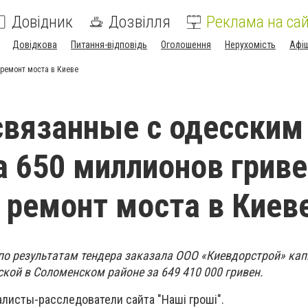
Довідник
Дозвілля
Реклама на сай
Довідкова
Питання-відповідь
Оголошення
Нерухомість
Афі
 ремонт моста в Киеве
вязанные с одесским
а 650 миллионов грив
 ремонт моста в Киев
по результатам тендера заказала ООО «Киевдорстрой» ка
кой в Соломенском районе за 649 410 000 гривен.
листы-расследователи сайта "Наші гроші".