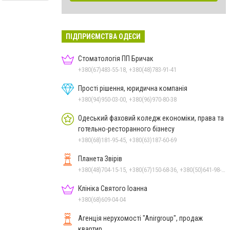
ПІДПРИЄМСТВА ОДЕСИ
Стоматологія ПП Бричак
+380(67)483-55-18, +380(48)783-91-41
Прості рішення, юридична компанія
+380(94)950-03-00, +380(96)970-80-38
Одеський фаховий коледж економіки, права та
готельно-ресторанного бізнесу
+380(68)181-95-45, +380(63)187-60-69
Планета Звірів
+380(48)704-15-15, +380(67)150-68-36, +380(50)641-98-46
Клініка Святого Іоанна
+380(68)609-04-04
Агенція нерухомості "Anirgroup", продаж
квартир