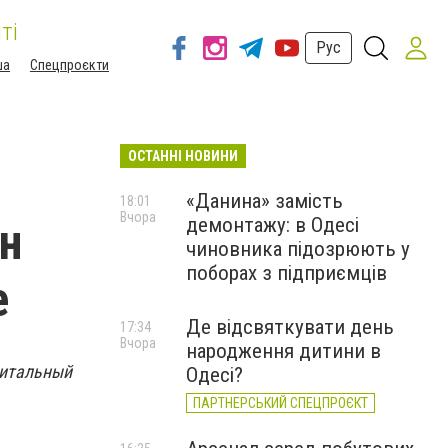
ті
Рус
ша
Спецпроєкти
ОСТАННІ НОВИНИ
«Данина» замість
18:01
Вчора
демонтажу: в Одесі
ен
чиновника підозрюють у
поборах з підприємців
е
Де відсвяткувати день
17:34
Вчора
народження дитини в
питальный
Одесі?
ПАРТНЕРСЬКИЙ СПЕЦПРОЄКТ