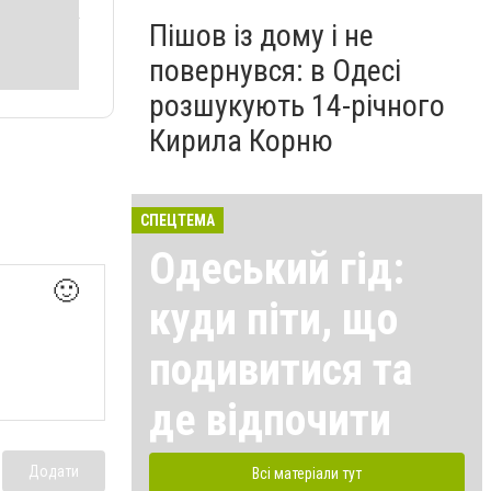
Пішов із дому і не
повернувся: в Одесі
розшукують 14-річного
Кирила Корню
СПЕЦТЕМА
Одеський гід:
🙂
куди піти, що
подивитися та
де відпочити
Додати
Всі матеріали тут