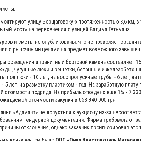
листы:
емонтируют улицу Борщаговскую протяженностью 3,6 км, в
ьный мост» на пересечении с улицей Вадима Гетьмана.
урсов и сметы не опубликованы, что не позволяет сравнит
ния с рыночными ценами на предмет возможного завышен
ры освещения и гранитный бортовой камень составляет 15 
жды, чугунные люки и решетки, бетонные и железобетон
ты под люки - 10 лет, на водопропускные трубы - 6 лет, на 
- 5 лет, на разметку пластиком - год. На заработную плату
щей стоимости подряда. На прибыль отведено еще 1% - 7 330
ожидаемой стоимости закупки в 653 840 000 грн.
ания «Адамант» не допустили к аукциону из-за несоответс
ебованиям тендерной документации. Фирма требовала от за
причины отклонения, однако заказчик проигнорировал это 
ным конкурентом было
ООО «Онур Конструкцион Интерне