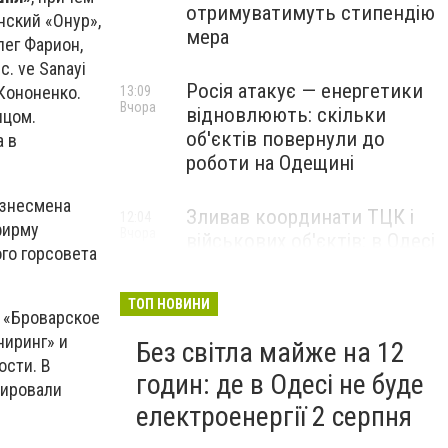
отримуватимуть стипендію
нский «Онур»,
мера
лег Фарион,
c. ve Sanayi
Росія атакує — енергетики
Кононенко.
13:09
Вчора
відновлюють: скільки
ицом.
об'єктів повернули до
а в
роботи на Одещині
изнесмена
Зливав координати ТЦК і
12:04
фирму
Вчора
військових об'єктів: в Одесі
го горсовета
затримали агента кремля
ТОП НОВИНИ
 «Броварское
ниринг» и
Без світла майже на 12
ости. В
годин: де в Одесі не буде
рировали
електроенергії 2 серпня