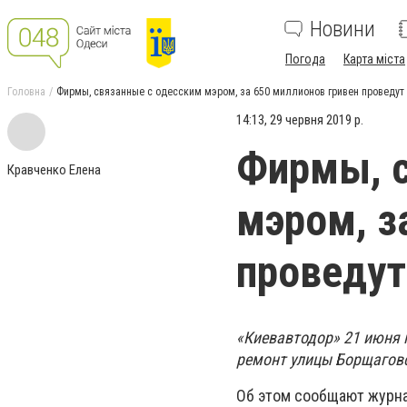
Новини
Погода
Карта міста
Головна
Фирмы, связанные с одесским мэром, за 650 миллионов гривен проведут
14:13, 29 червня 2019 р.
Фирмы, с
Кравченко Елена
мэром, з
проведут
«Киевавтодор» 21 июня 
ремонт улицы Борщаговс
Об этом сообщают журна