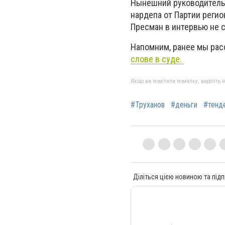
Нынешний руководител
нардепа от Партии регио
Пресман в интервью не 
Напомним, ранее мы рас
слове в суде.
Якщо ви помітили помилку, виділіть нео
#Труханов
#деньги
#тенд
Діліться цією новиною та підп