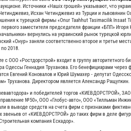
 аукционе. Источники «Нашіх грошей» указывают, что украи
Четинджевиз, Исхан Четинджевиз из Турции и львовянин О
ения к турецкой фирмы «Onur Taahhut Tasimacilik Insaat Ti
е первого заместителя председателя фракции «БПП» Игоря 
начальники» вернулись на украинский рынок турецкой юрл
нский «Онур» заняли соответственно второе и третье мест
по 2018.
е с ООО «Ростдорстрой» входит в группу авторитетного б
ра Одессы Геннадия Труханова. Его бенефициарами через 
атся Евгений Коновалов и Юрий Шумахер - депутат Одесско
ам» Труханова. Директором является Александр Ращупкин.
иевавтодора» и победителей торгов «КИЕВДОРСТРОЙ», ЗАО
правление №50», ООО «Глобус-авто», ООО «Тилльман Инжи
ли в выводе средств на счета фирм с признаками фиктивн
 звеньев от «КИЕВДОРСТРОЙ» до таких фирм в деле фигу
Строительная компания Ескадор».