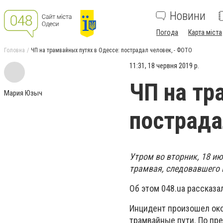
Новини
Погода
Карта міста
Головна
ЧП на трамвайных путях в Одессе: пострадал человек, - ФОТО
11:31, 18 червня 2019 р.
ЧП на тр
Мария Юзыч
пострада
Утром во вторник, 18 и
трамвая, следовавшего 
Об этом 048.ua рассказа
Инцидент произошел око
трамвайные пути. По пр