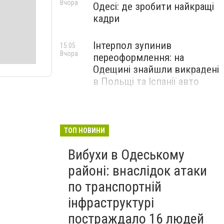
Вчора
Одесі: де зробити найкращі
кадри
Інтерпол зупинив
15:05
Вчора
переоформлення: на
Одещині знайшли викрадені
в Польщі та Іспанії авто
ТОП НОВИНИ
Вибухи в Одеському
районі: внаслідок атаки
по транспортній
інфраструктурі
постраждало 16 людей