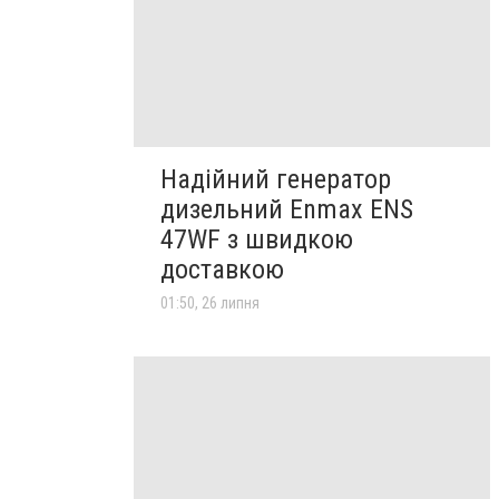
Надійний генератор
дизельний Enmax ENS
47WF з швидкою
доставкою
01:50, 26 липня