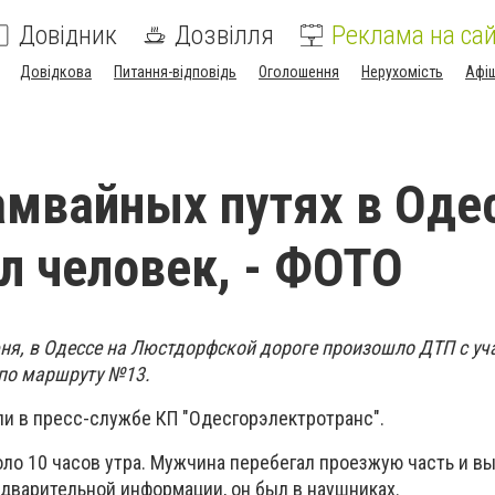
Довідник
Дозвілля
Реклама на сай
Довідкова
Питання-відповідь
Оголошення
Нерухомість
Афі
амвайных путях в Оде
л человек, - ФОТО
юня, в Одессе на Люстдорфской дороге произошло ДТП с уч
по маршруту №13.
ли в пресс-службе КП "Одесгорэлектротранс".
ло 10 часов утра. Мужчина перебегал проезжую часть и в
едварительной информации, он был в наушниках.