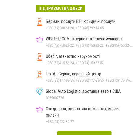
ПІДПРИЄМСТВА ОДЕСИ
Берман, послуги БТІ, юридичні послуги
+380(67)980-61-20, +380(48)799-14-05
WESTELECOM | Інтернет та Телекомунікації
+380(48)750-22-22, +380(98)750-22-22, +380(95)750-22-22, +380(73)750-22-22
Оберіг, агентство нерухомості
+380(67)415-53-24, +380(73)150-55-52
Тех-Ас Сервіс, сервісний центр
+380(99)177-99-55, +380(96)177-99-55, +380(73)177-99-55
Global Auto Logistic, доставка авто з США
0969007676
Сходження, початкова школа та гімназія
онлайн
+380(93)022-30-77