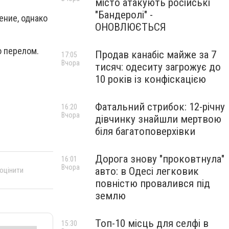
місто атакують російські
"Бандеролі" -
ение, однако
ОНОВЛЮЄТЬСЯ
о перелом.
Продав канабіс майже за 7
17:05
Вчора
тисяч: одеситу загрожує до
10 років із конфіскацією
Фатальний стрибок: 12-річну
16:20
Вчора
дівчинку знайшли мертвою
біля багатоповерхівки
Дорога знову "проковтнула"
16:01
Вчора
авто: в Одесі легковик
 оцінити
повністю провалився під
землю
Топ-10 місць для селфі в
15:30