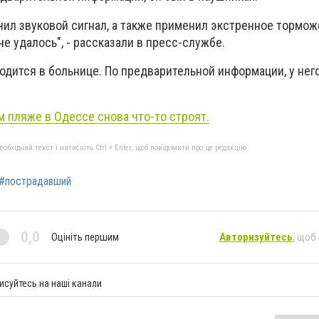
чил звуковой сигнал, а также применил экстренное тормож
е удалось", - рассказали в пресс-службе.
одится в больнице. По предварительной информации, у нег
м пляже в Одессе снова что-то строят.
бхідний текст і натисніть Ctrl + Enter, щоб повідомити про це редакцію
#пострадавший
0,0
Оцініть першим
Авторизуйтесь
, щоб
исуйтесь на наші канали