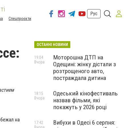
ті
Рус
ша
Спецпроєкти
ОСТАННІ НОВИНИ
ссе:
Моторошна ДТП на
19:04
Вчора
Одещині: жінку дістали з
розтрощеного авто,
постраждала дитина
астием
Одеський кінофестиваль
18:15
Вчора
назвав фільми, які
покажуть у 2026 році
ыбежал на
Вибухи в Одесі 6 серпня:
17:42
Вчора