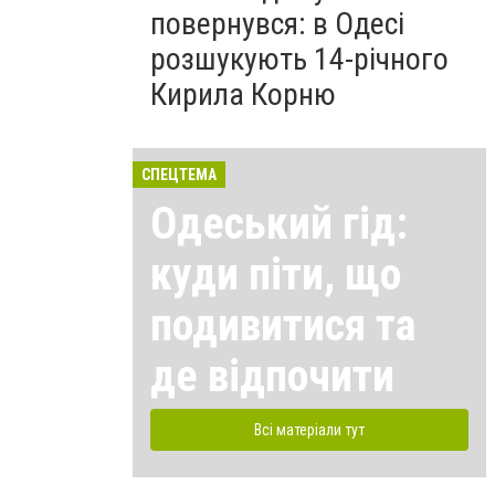
повернувся: в Одесі
розшукують 14-річного
Кирила Корню
СПЕЦТЕМА
Одеський гід:
куди піти, що
подивитися та
де відпочити
Всі матеріали тут