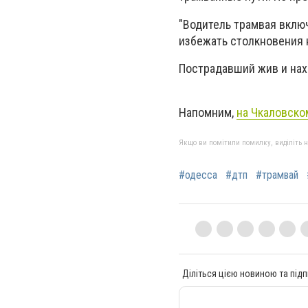
"Водитель трамвая вклю
избежать столкновения н
Пострадавший жив и нах
Напомним,
на Чкаловско
Якщо ви помітили помилку, виділіть нео
#одесса
#дтп
#трамвай
Діліться цією новиною та підп