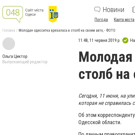
Новини
Погода
Карта міста
Головна
Молодая одесситка врезалась в столб на своем авто, - ФОТО
11:48, 11 червня 2019 р.
На
Молодая 
Ольга Циктор
Выпускающий редактор
столб на
Сегодня, 11 июня, на ул
которая не справилась 
Об этом корреспонденту
Одесской области.
По данным правоохраните