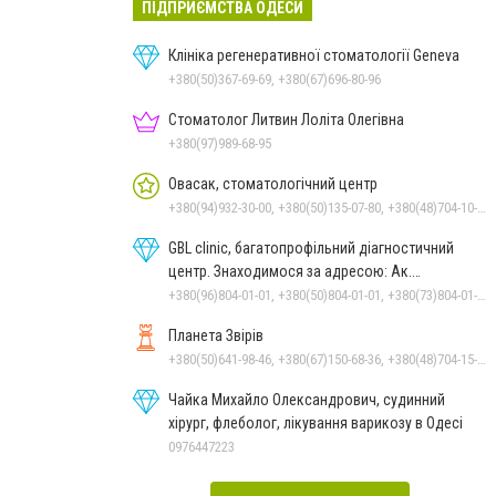
ПІДПРИЄМСТВА ОДЕСИ
Клініка регенеративної стоматології Geneva
+380(50)367-69-69, +380(67)696-80-96
Стоматолог Литвин Лоліта Олегівна
+380(97)989-68-95
Овасак, стоматологічний центр
+380(94)932-30-00, +380(50)135-07-80, +380(48)704-10-00, +380(48)722-22-67, +380(48)784-01-08, +380(48)784-01-07
GBL clinic, багатопрофільний діагностичний
центр. Знаходимося за адресою: Ак.
Заболотного, 26
+380(96)804-01-01, +380(50)804-01-01, +380(73)804-01-01
Планета Звірів
+380(50)641-98-46, +380(67)150-68-36, +380(48)704-15-15
Чайка Михайло Олександрович, судинний
хірург, флеболог, лікування варикозу в Одесі
0976447223