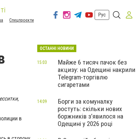
ті
Рус
ша
Спецпроєкти
ОСТАННІ НОВИНИ
в
Майже 6 тисяч пачок без
15:03
акцизу: на Одещині накрили
Telegram-торгівлю
сигаретами
есситки,
Борги за комуналку
14:09
ростуть: скільки нових
боржників з’явилося на
полиции в
Одещині у 2026 році
ясь в сторону