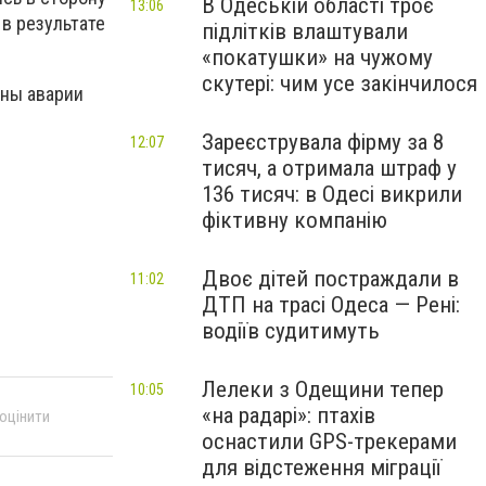
В Одеській області троє
13:06
 в результате
підлітків влаштували
«покатушки» на чужому
скутері: чим усе закінчилося
ины аварии
Зареєструвала фірму за 8
12:07
тисяч, а отримала штраф у
136 тисяч: в Одесі викрили
фіктивну компанію
Двоє дітей постраждали в
11:02
ДТП на трасі Одеса — Рені:
водіїв судитимуть
Лелеки з Одещини тепер
10:05
«на радарі»: птахів
 оцінити
оснастили GPS-трекерами
для відстеження міграції