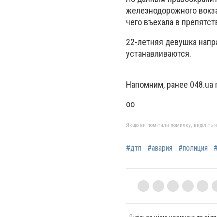
железнодорожного вокзал
чего въехала в препятств
22-летняя девушка напр
устанавливаются.
Напомним, ранее 048.ua 
оо
Якщо ви помітили помилку, виділіть нео
#дтп
#авария
#полиция