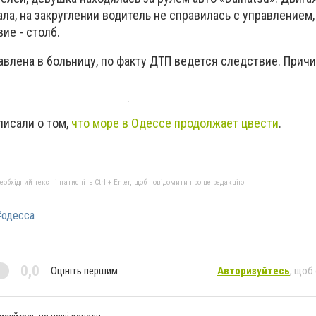
а, на закруглении водитель не справилась с управлением,
ие - столб.
авлена в больницу, по факту ДТП ведется следствие. Прич
писали о том,
что море в Одессе продолжает цвести
.
бхідний текст і натисніть Ctrl + Enter, щоб повідомити про це редакцію
#одесса
0,0
Оцініть першим
Авторизуйтесь
, щоб