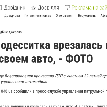
Довідник
Дозвілля
Реклама на сай
Довідкова
Питання-відповідь
Оголошення
Нерухомість
Афі
дійне джерело
одесситка врезалась 
 своем авто, - ФОТО
ице Водопроводная произошло ДТП с участием 22-летней од
с управлением автомобиля.
 048.ua сообщили в пресс-службе управления патрульной 
лей, девушка находилась за рулем авто «Daihatsu». Двига