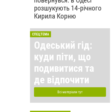
повернувся: в Одесі
розшукують 14-річного
Кирила Корню
СПЕЦТЕМА
Одеський гід:
куди піти, що
подивитися та
де відпочити
Всі матеріали тут