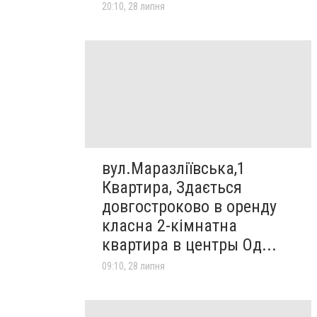
20:10, 28 липня
вул.Маразліївська,1
Квартира, Здається
довгостроково в оренду
класна 2-кімнатна
квартира в центры Од...
09:10, 28 липня