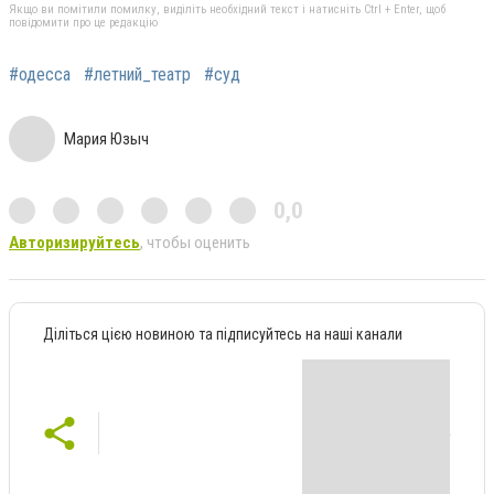
Якщо ви помітили помилку, виділіть необхідний текст і натисніть Ctrl + Enter, щоб
повідомити про це редакцію
#одесса
#летний_театр
#суд
Мария Юзыч
0,0
Авторизируйтесь
, чтобы оценить
Діліться цією новиною та підписуйтесь на наші канали