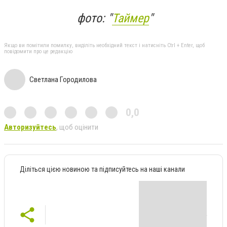
фото: "
Таймер
"
Якщо ви помітили помилку, виділіть необхідний текст і натисніть Ctrl + Enter, щоб
повідомити про це редакцію
Светлана Городилова
0,0
Авторизуйтесь
, щоб оцінити
Діліться цією новиною та підписуйтесь на наші канали