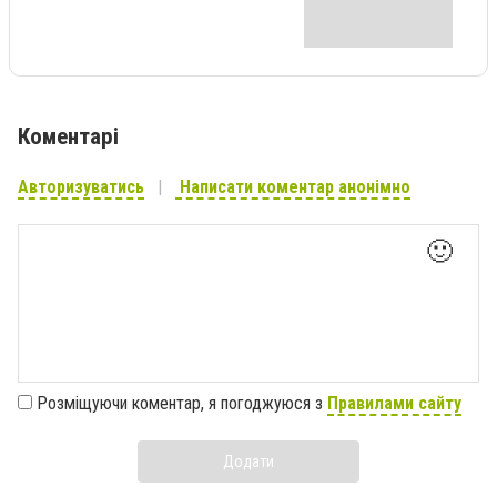
Коментарі
Авторизуватись
Написати коментар анонімно
🙂
Розміщуючи коментар, я погоджуюся з
Правилами сайту
Додати