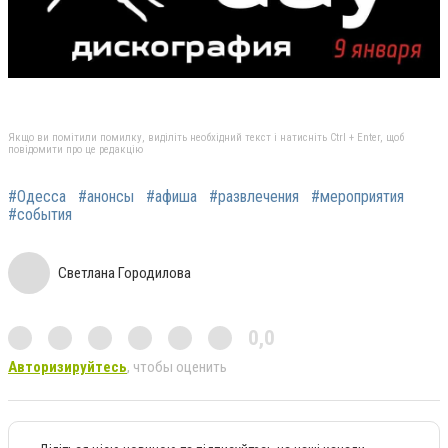
Якщо ви помітили помилку, виділіть необхідний текст і натисніть Ctrl + Enter, щоб
повідомити про це редакцію
#Одесса
#анонсы
#афиша
#развлечения
#мероприятия
#события
Светлана Городилова
0,0
Авторизируйтесь
, чтобы оценить