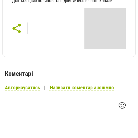
Діліться цією новиною та підписуйтесь на наші канали
Коментарі
Авторизуватись
Написати коментар анонімно
🙂