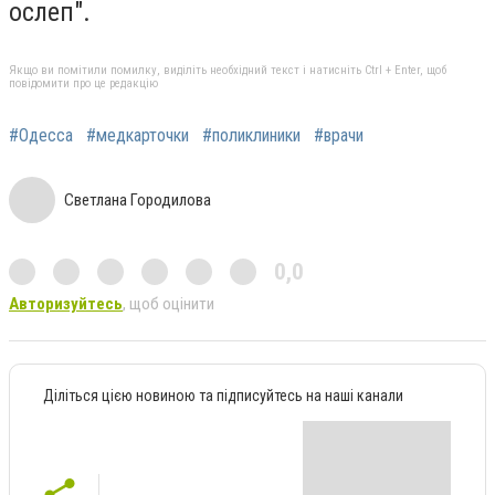
ослеп".
Якщо ви помітили помилку, виділіть необхідний текст і натисніть Ctrl + Enter, щоб
повідомити про це редакцію
#Одесса
#медкарточки
#поликлиники
#врачи
Светлана Городилова
0,0
Авторизуйтесь
, щоб оцінити
Діліться цією новиною та підписуйтесь на наші канали