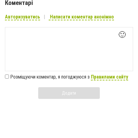
Коментарі
Авторизуватись
Написати коментар анонімно
🙂
Розміщуючи коментар, я погоджуюся з
Правилами сайту
Додати