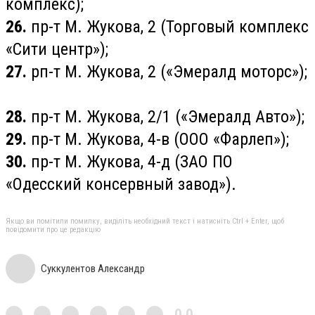
комплекс);
26.
пр-т М. Жукова, 2 (Торговый комплекс
«Сити центр»);
27.
рп-т М. Жукова, 2 («Эмералд моторс»);
28.
пр-т М. Жукова, 2/1 («Эмералд Авто»);
29.
пр-т М. Жукова, 4-в (ООО «Фарлеп»);
30.
пр-т М. Жукова, 4-д (ЗАО ПО
«Одесский консервный завод»).
Якщо ви помітили помилку, виділіть необхідний текст і натисніть Ctrl + Enter, щоб
повідомити про це редакцію
Суккулентов Александр
0,0