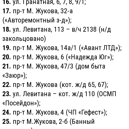
16.
ул. Гранатная, 6, 7, 8, 9/1;
17.
пр-т М. Жукова, 32-а
(«Авторемонтный з-д»);
18.
ул. Левитана, 113 – в/ч 2138 (н/д
закольцовано)
19.
пр-т М. Жукова, 14а/1 («Авант ЛТД»);
20.
пр-т М. Жукова, 6 («Надежда Юг»);
21.
пр-т М. Жукова, 47/3 (дом быта
«Заюр»);
22.
пр-т М. Жукова (кот. ж/д 65, 67);
23.
ул. Левитана – кот. ж/д 110 (ОСМП
«Посейдон»);
24.
пр-т М. Жукова, 4 (ЧП «Гефест»);
25.
пр-т М.Жукова, 2-б (Банный