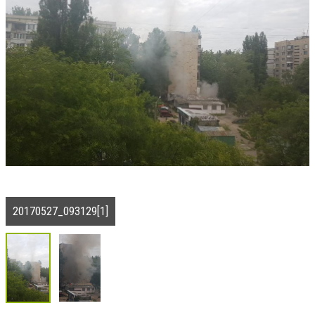
20170527_093129[1]