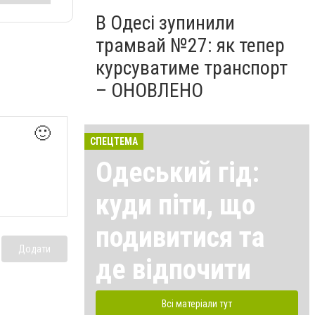
В Одесі зупинили
трамвай №27: як тепер
курсуватиме транспорт
– ОНОВЛЕНО
🙂
СПЕЦТЕМА
Одеський гід:
куди піти, що
подивитися та
Додати
де відпочити
Всі матеріали тут