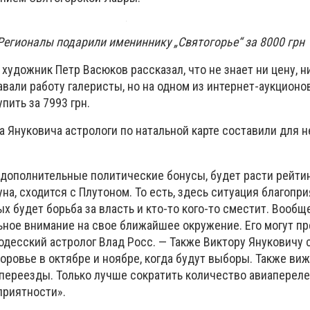
Регионалы подарили имениннику „Святогорье“ за 8000 грн
художник Петр Васюков рассказал, что не знает ни цену, н
давали работу галеристы, но на одном из интернет-аукционо
пить за 7993 грн.
 Януковича астрологи по натальной карте составили для н
дополнительные политические бонусы, будет расти рейтинг
на, сходится с Плутоном. То есть, здесь ситуация благопри
х будет борьба за власть и кто-то кого-то сместит. Вообщ
ьное внимание на свое ближайшее окружение. Его могут пр
одесский астролог Влад Росс. — Также Виктору Януковичу 
оровье в октябре и ноябре, когда будут выборы. Также ви
переезды. Только лучше сократить количество авиаперел
приятности».