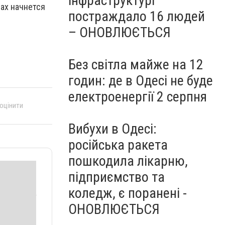
інфраструктурі
ах начнется
постраждало 16 людей
– ОНОВЛЮЄТЬСЯ
Без світла майже на 12
годин: де в Одесі не буде
електроенергії 2 серпня
 оцінити
Вибухи в Одесі:
російська ракета
пошкодила лікарню,
підприємство та
коледж, є поранені -
ОНОВЛЮЄТЬСЯ