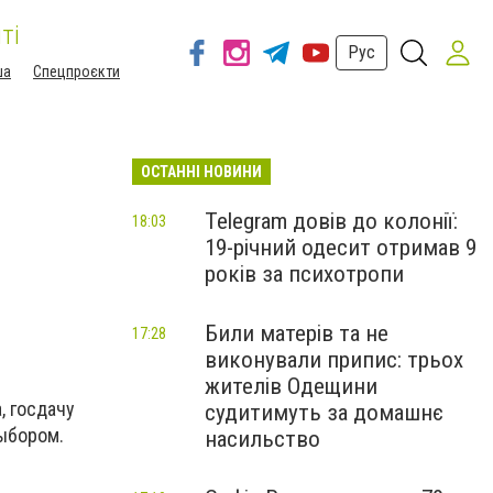
ті
Рус
ша
Спецпроєкти
ОСТАННІ НОВИНИ
Telegram довів до колонії:
18:03
19-річний одесит отримав 9
років за психотропи
Били матерів та не
17:28
виконували припис: трьох
жителів Одещини
, госдачу
судитимуть за домашнє
выбором.
насильство