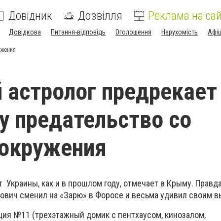
Довідник
Дозвілля
Реклама на сай
Довідкова
Питання-відповідь
Оголошення
Нерухомість
Афі
ужения
 астролог предрекает
у предательство со
 окружения
 Украины, как и в прошлом году, отмечает в Крыму. Правда
кович сменил на «Зарю» в Форосе и весьма удивил своим 
нция №11 (трехэтажный домик с пентхаусом, кинозалом,