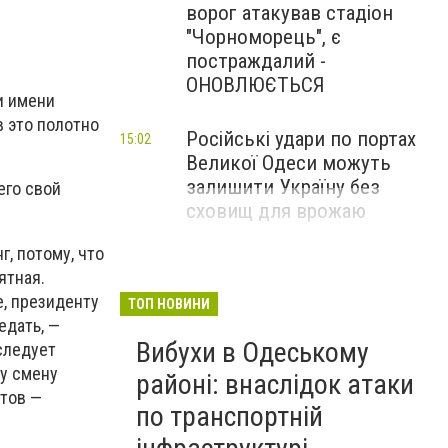
ворог атакував стадіон
"Чорноморець", є
постраждалий -
ОНОВЛЮЄТЬСЯ
и имени
в это полотно
Російські удари по портах
15:02
Великої Одеси можуть
залишити Україну без
его свой
сховищ для врожаю
, потому, что
ятная.
е, президенту
ТОП НОВИНИ
едать, —
Вибухи в Одеському
следует
жу смену
районі: внаслідок атаки
етов —
по транспортній