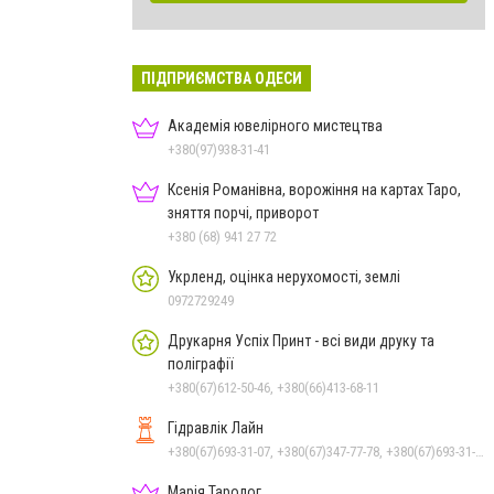
ПІДПРИЄМСТВА ОДЕСИ
Академія ювелірного мистецтва
+380(97)938-31-41
Ксенія Романівна, ворожіння на картах Таро,
зняття порчі, приворот
+380 (68) 941 27 72
Укрленд, оцінка нерухомості, землі
0972729249
Друкарня Успіх Принт - всі види друку та
поліграфії
+380(67)612-50-46, +380(66)413-68-11
Гідравлік Лайн
+380(67)693-31-07, +380(67)347-77-78, +380(67)693-31-07, +380(67)547-46-27, +380(67)679-57-97, +380(67)219-04-57, +380(50)383-31-07, +380(67)219-04-70
Марія Таролог