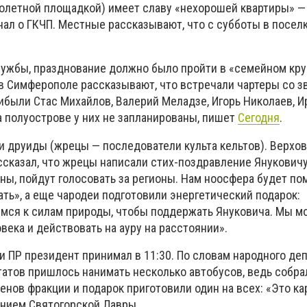
олетной площадкой) имеет славу «нехорошей квартиры» — 
нал о ГКЧП. Местные рассказывают, что с субботы в посел
ужбы, празднование должно было пройти в «семейном круг
 в Симферополе рассказывают, что встречали чартеры со 
ибыли Стас Михайлов, Валерий Меладзе, Игорь Николаев, И
а полуострове у них не запланированы, пишет
Сегодня
.
и друиды (жрецы — последователи культа кельтов). Верхо
ссказал, что жрецы написали стих-поздравление Янукович
ы, пойдут голосовать за регионы. Нам ноосфера будет пом
ь», а еще чародеи подготовили энергетический подарок:
мся к силам природы, чтобы поддержать Януковича. Мы 
века и действовать на ауру на расстоянии».
и ПР президент принимал в 11:30. По словам народного де
татов пришлось нанимать несколько автобусов, ведь собра
енов фракции и подарок приготовили один на всех: «Это ка
ением Святогорской Лавры.