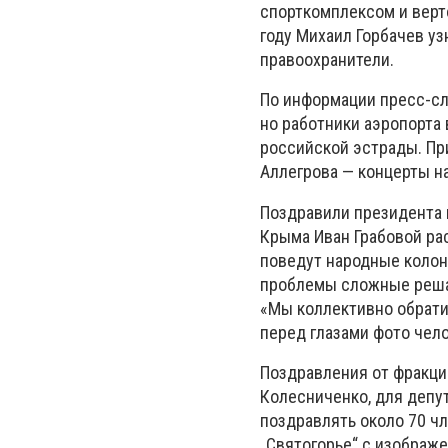
спорткомплексом и верт
году Михаил Горбачев уз
правоохранители.
По информации пресс-сл
но работники аэропорта
российской эстрады. Пр
Аллегрова — концерты н
Поздравили президента 
Крыма Иван Грабовой ра
поведут народные колонн
проблемы сложные решат
«Мы коллективно обрати
перед глазами фото чело
Поздравления от фракци
Колесниченко, для депу
поздравлять около 70 чл
„Святогорье“ с изображ