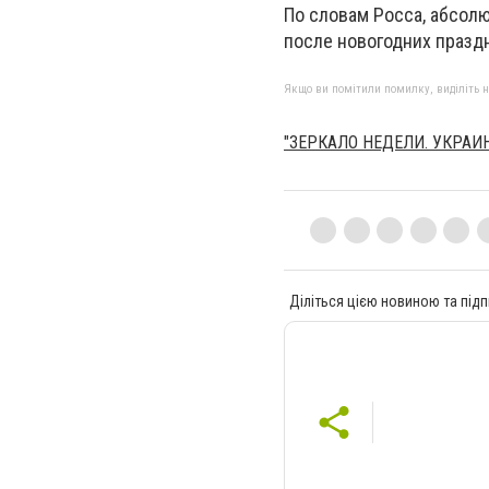
По словам Росса, абсол
после новогодних праздн
Якщо ви помітили помилку, виділіть нео
"ЗЕРКАЛО НЕДЕЛИ. УКРАИ
Діліться цією новиною та підп