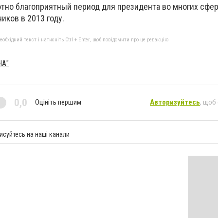
ютно благоприятный период для президента во многих сфер
иков в 2013 году.
бхідний текст і натисніть Ctrl + Enter, щоб повідомити про це редакцію
НА"
0,0
Оцініть першим
Авторизуйтесь
, щоб
исуйтесь на наші канали