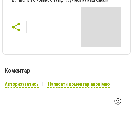
Діліться цією новиною та підписуйтесь на наші канали
Коментарі
Авторизуватись
Написати коментар анонімно
🙂