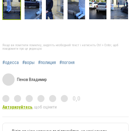
Якщо ви помітили помилку, виділіть необхідний текст і натисніть Ctrl + Enter, щоб
повідомити про це редакцію
#одесса
#воры
#полиция
#погоня
Пенов Владимир
0,0
Авторизуйтесь
, щоб оцінити