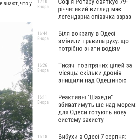
Софія Ротару святкує 79-
17:10
 знают, что у
Вчора
річчя: який вигляд має
легендарна співачка зараз
Біля вокзалу в Одесі
16:44
Вчора
змінили правила руху: що
потрібно знати водіям
Тисячі повітряних цілей за
16:26
Вчора
місяць: скільки дронів
знищили над Одещиною
Реактивні "Шахеди"
16:11
Вчора
збиватимуть ще над морем:
для Одеси готують нову
систему захисту
Вибухи в Одесі 7 серпня:
15:18