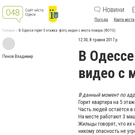
Новини
Погода
Карта міста
Головна
В Одессе горит 5-этажка: фото, видео с места пожара (ФОТО)
12:30, 8 травня 2017 р.
В Одессе
Пенов Владимир
видео с 
В данный момент по адр
Горит квартира на 5 этаж
Часть людей остаётся в 
На месте работают 3 ма
Жильцы говорят, что их 
никому опасность не угр