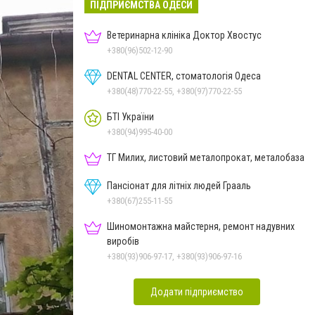
ПІДПРИЄМСТВА ОДЕСИ
Ветеринарна клініка Доктор Хвостус
+380(96)502-12-90
DENTAL CENTER, стоматологія Одеса
+380(48)770-22-55, +380(97)770-22-55
БТІ України
+380(94)995-40-00
ТГ Милих, листовий металопрокат, металобаза
Пансіонат для літніх людей Грааль
+380(67)255-11-55
Шиномонтажна майстерня, ремонт надувних
виробів
+380(93)906-97-17, +380(93)906-97-16
Додати підприємство