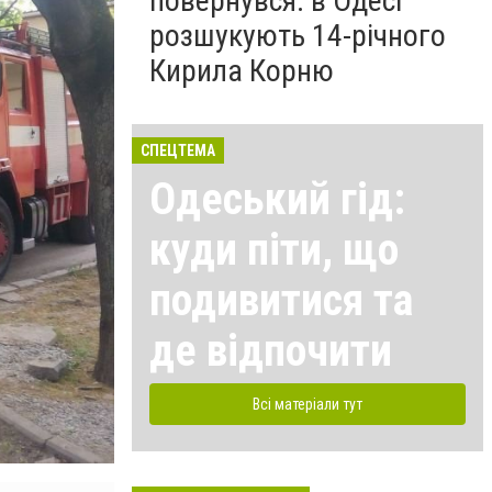
повернувся: в Одесі
розшукують 14-річного
Кирила Корню
СПЕЦТЕМА
Одеський гід:
куди піти, що
подивитися та
де відпочити
Всі матеріали тут