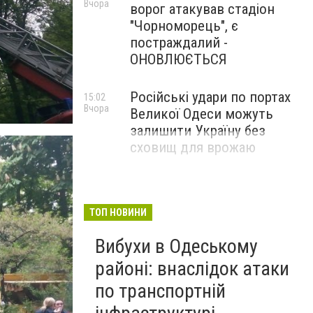
Вчора
ворог атакував стадіон
"Чорноморець", є
постраждалий -
ОНОВЛЮЄТЬСЯ
Російські удари по портах
15:02
Вчора
Великої Одеси можуть
залишити Україну без
сховищ для врожаю
ТОП НОВИНИ
Вибухи в Одеському
районі: внаслідок атаки
по транспортній