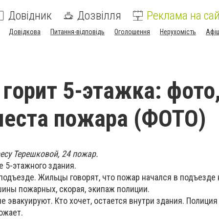
Довідник
Дозвілля
Реклама на сай
Довідкова
Питання-відповідь
Оголошення
Нерухомість
Афі
 горит 5-этажка: фото
места пожара (ФОТО)
есу Терешковой, 24 пожар.
е 5-этажного здания.
подъезде. Жильцы говорят, что пожар начался в подъезде н
шины пожарных, скорая, экипаж полиции.
не эвакуируют. Кто хочет, остается внутри здания. Полиция 
ожает.