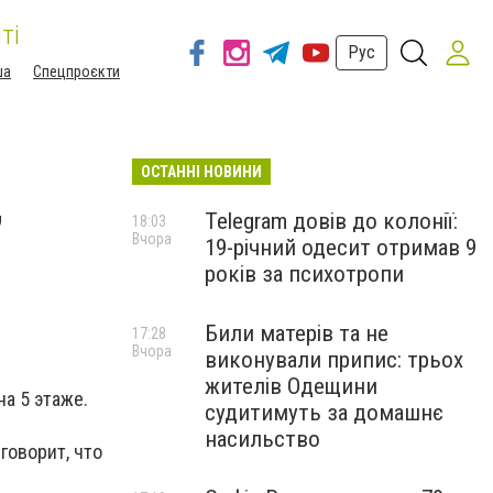
ті
Рус
ша
Спецпроєкти
ОСТАННІ НОВИНИ
,
Telegram довів до колонії:
18:03
Вчора
19-річний одесит отримав 9
років за психотропи
Били матерів та не
17:28
Вчора
виконували припис: трьох
жителів Одещини
а 5 этаже.
судитимуть за домашнє
насильство
говорит, что