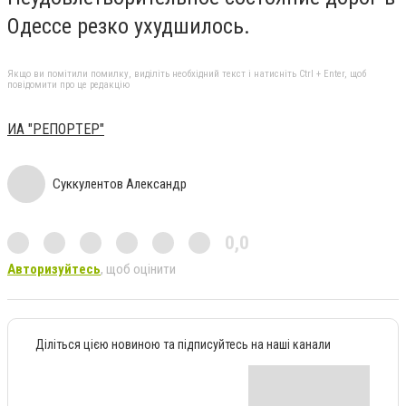
Одессе резко ухудшилось.
Якщо ви помітили помилку, виділіть необхідний текст і натисніть Ctrl + Enter, щоб
повідомити про це редакцію
ИА "РЕПОРТЕР"
Суккулентов Александр
0,0
Авторизуйтесь
, щоб оцінити
Діліться цією новиною та підписуйтесь на наші канали