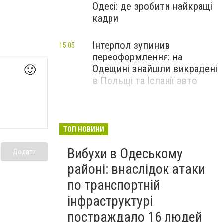
Одесі: де зробити найкращі
кадри
Інтерпол зупинив
15:05
переоформлення: на
Одещині знайшли викрадені
🙂
в Польщі та Іспанії авто
ТОП НОВИНИ
Вибухи в Одеському
Додати
районі: внаслідок атаки
по транспортній
інфраструктурі
постраждало 16 людей