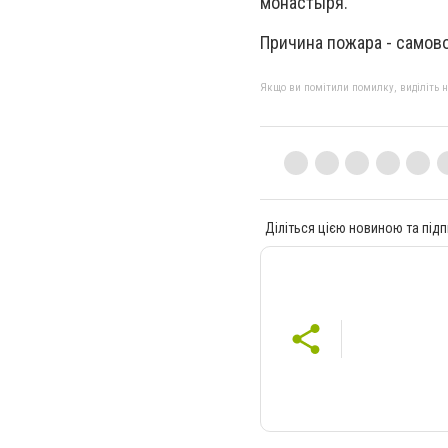
монастыря.
Причина пожара - самов
Якщо ви помітили помилку, виділіть нео
Діліться цією новиною та підп