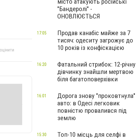
місто атакують російські
"Бандеролі" -
ОНОВЛЮЄТЬСЯ
Продав канабіс майже за 7
17:05
тисяч: одеситу загрожує до
10 років із конфіскацією
 оцінити
Фатальний стрибок: 12-річну
16:20
дівчинку знайшли мертвою
біля багатоповерхівки
Дорога знову "проковтнула"
16:01
авто: в Одесі легковик
повністю провалився під
землю
Топ-10 місць для селфі в
15:30