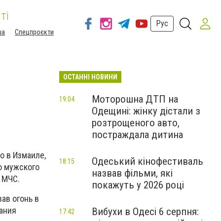
ті
Рус
ша
Спецпроєкти
ОСТАННІ НОВИНИ
Моторошна ДТП на
19:04
Одещині: жінку дістали з
розтрощеного авто,
постраждала дитина
о в Измаиле,
Одеський кінофестиваль
18:15
о мужского
назвав фільми, які
 МЧС.
покажуть у 2026 році
ав огонь в
ания
Вибухи в Одесі 6 серпня:
17:42