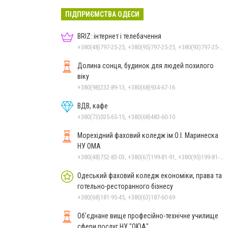
ПІДПРИЄМСТВА ОДЕСИ
BRIZ: інтернет і телебачення
+380(48)797-25-25, +380(95)797-25-25, +380(93)797-25-25, +380(68)797-25-25
Долина сонця, будинок для людей похилого
віку
+380(98)232-89-13, +380(68)934-67-16
ВДВ, кафе
+380(73)035-65-15, +380(68)483-60-10
Морехідний фаховий коледж ім.О.І. Маринеска
НУ ОМА
+380(48)752-83-03, +380(67)199-81-91, +380(95)199-81-91, +380(73)199-81-91, +380(48)752-83-10
Одеський фаховий коледж економіки, права та
готельно-ресторанного бізнесу
+380(68)181-95-45, +380(63)187-60-69
Об’єднане вище професійно-технічне училище
сфери послуг НУ "ОЮА"