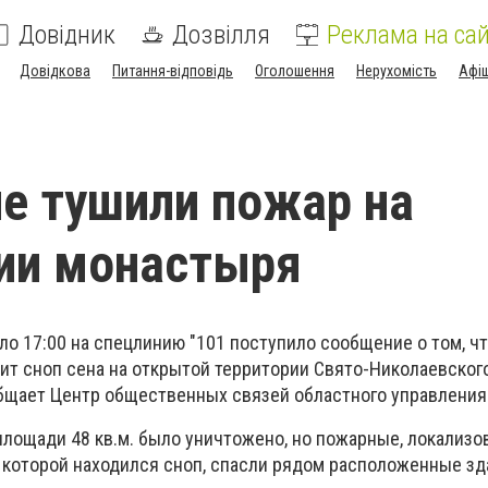
Довідник
Дозвілля
Реклама на сай
Довідкова
Питання-відповідь
Оголошення
Нерухомість
Афі
е тушили пожар на
ии монастыря
о 17:00 на спецлинию "101 поступило сообщение о том, чт
рит сноп сена на открытой территории Свято-Николаевског
бщает Центр общественных связей областного управления
площади 48 кв.м. было уничтожено, но пожарные, локализов
а которой находился сноп, спасли рядом расположенные зд