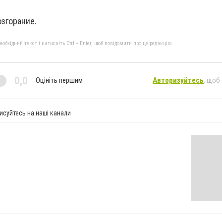
озгорание.
бхідний текст і натисніть Ctrl + Enter, щоб повідомити про це редакцію
0,0
Оцініть першим
Авторизуйтесь
, щоб
исуйтесь на наші канали