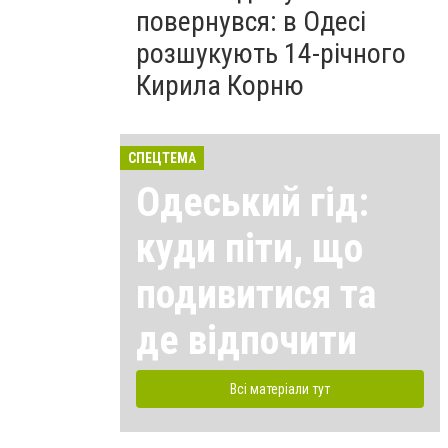
повернувся: в Одесі
розшукують 14-річного
Кирила Корню
СПЕЦТЕМА
Одеський гід:
куди піти, що
подивитися та
де відпочити
Всі матеріали тут