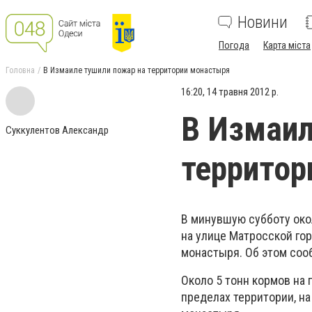
Новини
Погода
Карта міста
Головна
В Измаиле тушили пожар на территории монастыря
16:20, 14 травня 2012 р.
В Измаил
Суккулентов Александр
территор
В минувшую субботу окол
на улице Матросской го
монастыря. Об этом соо
Около 5 тонн кормов на 
пределах территории, н