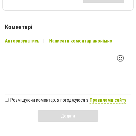
Коментарі
Авторизуватись
Написати коментар анонімно
🙂
Розміщуючи коментар, я погоджуюся з
Правилами сайту
Додати