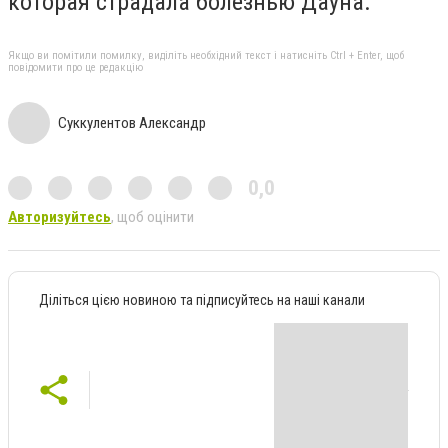
которая страдала болезнью Дауна.
Якщо ви помітили помилку, виділіть необхідний текст і натисніть Ctrl + Enter, щоб
повідомити про це редакцію
Суккулентов Александр
0,0
Авторизуйтесь
, щоб оцінити
Діліться цією новиною та підписуйтесь на наші канали