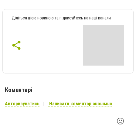
Діліться цією новиною та підписуйтесь на наші канали
Коментарі
Авторизуватись
Написати коментар анонімно
🙂