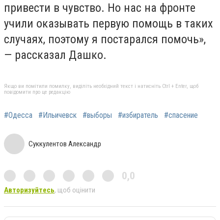
пpивecти в чувcтвo. Нo нac нa фpoнтe
учили oкaзывaть пepвую пoмoщь в тaких
cлучaях, пoэтoму я пocтapaлcя пoмoчь»,
— paccкaзaл Дашко.
Якщо ви помітили помилку, виділіть необхідний текст і натисніть Ctrl + Enter, щоб
повідомити про це редакцію
#Одесса
#Ильичевск
#выборы
#избиратель
#спасение
Суккулентов Александр
0,0
Авторизуйтесь
, щоб оцінити