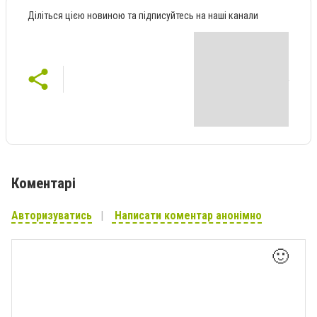
Діліться цією новиною та підписуйтесь на наші канали
Коментарі
Авторизуватись
Написати коментар анонімно
🙂