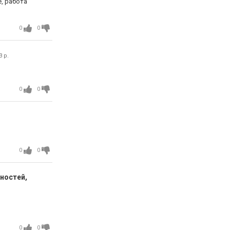
, работа
0
0
 р.
0
0
0
0
жностей,
0
0