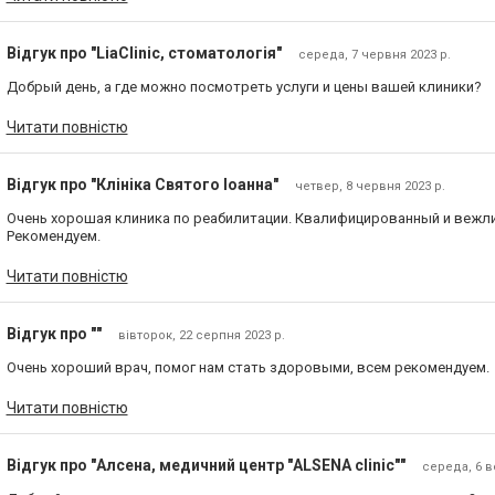
Відгук про "LiaClinic, стоматологія"
середа, 7 червня 2023 р.
Добрый день, а где можно посмотреть услуги и цены вашей клиники?
Читати повністю
Відгук про "Клініка Святого Іоанна"
четвер, 8 червня 2023 р.
Очень хорошая клиника по реабилитации. Квалифицированный и вежл
Рекомендуем.
Читати повністю
Відгук про ""
вівторок, 22 серпня 2023 р.
Очень хороший врач, помог нам стать здоровыми, всем рекомендуем.
Читати повністю
Відгук про "Алсена, медичний центр "ALSENA clinic""
середа, 6 в