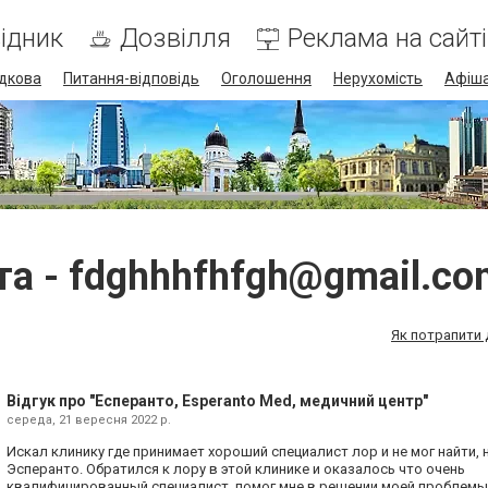
ідник
Дозвілля
Реклама на сайті
дкова
Питання-відповідь
Оголошення
Нерухомість
Афіш
та -
fdghhhfhfgh@gmail.co
Як потрапити 
Відгук про "Есперанто, Esperanto Med, медичний центр"
середа, 21 вересня 2022 р.
Искал клинику где принимает хороший специалист лор и не мог найти,
Эсперанто. Обратился к лору в этой клинике и оказалось что очень
квалифицированный специалист, помог мне в решении моей проблемы