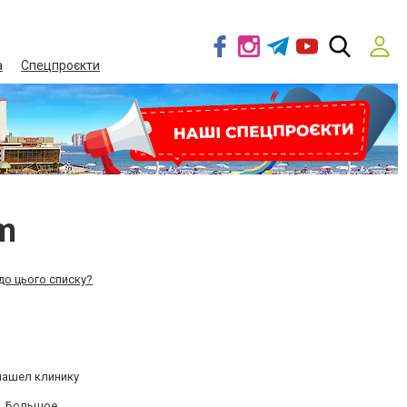
а
Спецпроєкти
m
до цього списку?
 нашел клинику
. Большое