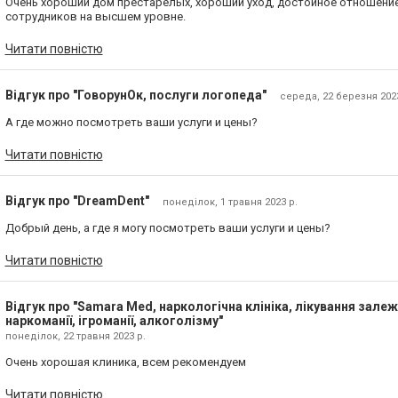
Очень хороший дом престарелых, хороший уход, достойное отношение
сотрудников на высшем уровне.
Читати повністю
Відгук про "ГоворунОк, послуги логопеда"
середа, 22 березня 2023
А где можно посмотреть ваши услуги и цены?
Читати повністю
Відгук про "DreamDent"
понеділок, 1 травня 2023 р.
Добрый день, а где я могу посмотреть ваши услуги и цены?
Читати повністю
Відгук про "Samara Med, наркологічна клініка, лікування зале
наркоманії, ігроманії, алкоголізму"
понеділок, 22 травня 2023 р.
Очень хорошая клиника, всем рекомендуем
Читати повністю