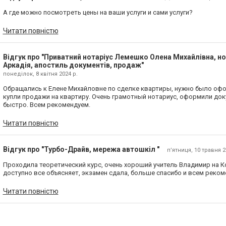
А где можно посмотреть цены на ваши услуги и сами услуги?
Читати повністю
Відгук про "Приватний нотаріус Лемешко Олена Михайлівна, но
Аркадія, апостиль документів, продаж"
понеділок, 8 квітня 2024 р.
Обращались к Елене Михайловне по сделке квартиры, нужно было оф
купли продажи на квартиру. Очень грамотный нотариус, оформили до
быстро. Всем рекомендуем.
Читати повністю
Відгук про "Турбо-Драйв, мережа автошкіл "
пʼятниця, 10 травня 2
Проходила теоретический курс, очень хороший учитель Владимир на 
доступно все объясняет, экзамен сдала, больше спасибо и всем реком
Читати повністю