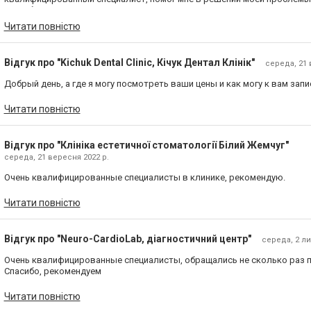
спасибо.
Читати повністю
Відгук про "Kichuk Dental Clinic, Кічук Дентал Клінік"
середа, 21 
Добрый день, а где я могу посмотреть ваши цены и как могу к вам зап
Читати повністю
Відгук про "Клініка естетичної стоматології Білий Жемчуг"
середа, 21 вересня 2022 р.
Очень квалифицированные специалисты в клинике, рекомендую.
Читати повністю
Відгук про "Neuro-CardioLab, діагностичний центр"
середа, 2 ли
Очень квалифицированные специалисты, обращались не сколько раз п
Спасибо, рекомендуем
Читати повністю