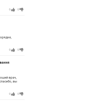
0
0
порядке,
0
0
ування
роший врач,
спасибо, вы
0
0