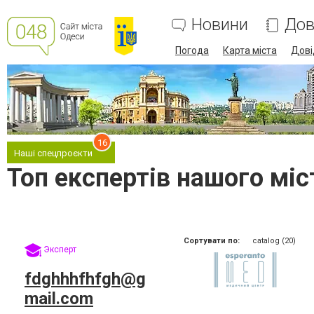
Новини
Дов
Погода
Карта міста
Дові
16
Наші спецпроєкти
Топ експертів нашого міс
Сортувати по:
catalog (20)
Эксперт
fdghhhfhfgh@g
mail.com