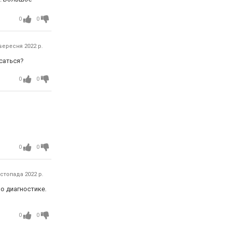
0
0
вересня 2022 р.
исаться?
0
0
0
0
стопада 2022 р.
о диагностике.
0
0