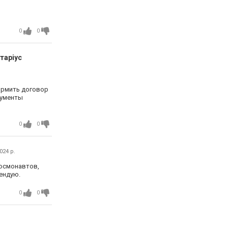
0
0
таріус
ормить договор
кументы
0
0
024 р.
Космонавтов,
ендую.
0
0