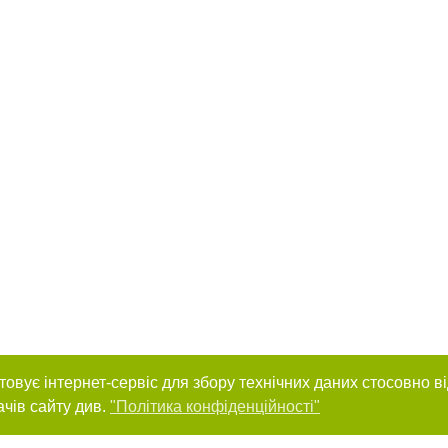
товує інтернет-сервіс для збору технічних даних стосовно в
ачів сайту див.
"Політика конфіденційності"