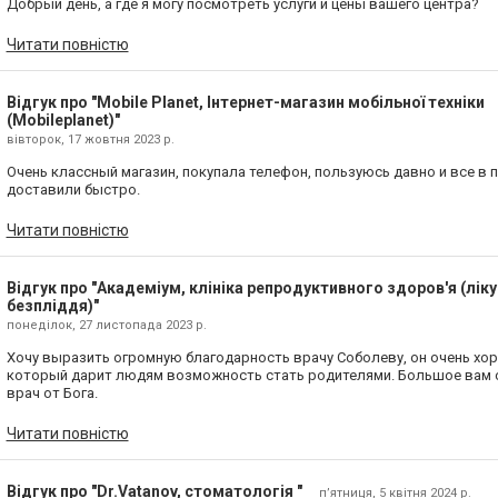
Добрый день, а где я могу посмотреть услуги и цены вашего центра?
Читати повністю
Відгук про "Mobile Planet, Інтернет-магазин мобільної техніки
(Mobileplanet)"
вівторок, 17 жовтня 2023 р.
Очень классный магазин, покупала телефон, пользуюсь давно и все в 
доставили быстро.
Читати повністю
Відгук про "Академіум, клініка репродуктивного здоров'я (лік
безпліддя)"
понеділок, 27 листопада 2023 р.
Хочу выразить огромную благодарность врачу Соболеву, он очень хо
который дарит людям возможность стать родителями. Большое вам 
врач от Бога.
Читати повністю
Відгук про "Dr.Vatanov, стоматологія "
пʼятниця, 5 квітня 2024 р.