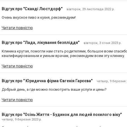
Відгук про "Сканді Люстдорф"
вівторок, 29 листопада 2022 р.
Очень вкусное пиво и кухня, рекомендуем!
Читати повністю
Відгук про "Лада, лікування безпліддя"
вівторок, 3 січня 2023 р.
Клиника крутая, помогли нам стать родителями, большое всем спасиб
квалифицированным и умным врачам, рекомендуем всем эту клинику.
Читати повністю
Відгук про " Юридична фірма Євгенія Гарєєва"
четвер, 9 березня 
Добрый день, а где можно посмотреть ваши услуги и цены?
Читати повністю
Відгук про "Осінь Життя - Будинок для людей похилого віку"
четвер, 9 березня 2023 р.