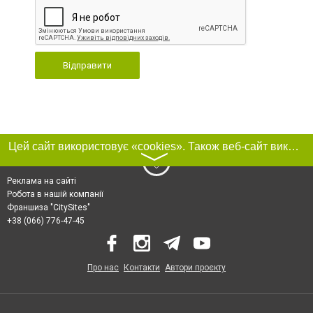
Відправити
Цей сайт використовує «cookies». Також веб-сайт використовує інтернет-сервіс для збору технічних даних стосовно відвідувачів з метою отримання маркетингової та статистичної інформації. Умови обробки даних відвідувачів сайту див.
〉
Реклама на сайті
Робота в нашій компанії
Франшиза "CitySites"
+38 (066) 776-47-45
Про нас
Контакти
Автори проєкту