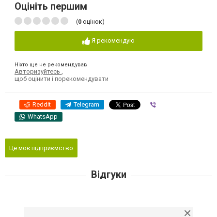
Оцініть першим
(
0
оцінок)
Я рекомендую
Ніхто ще не рекомендував
Авторизуйтесь
,
щоб оцінити і порекомендувати
Reddit
Telegram
Viber
WhatsApp
Це моє підприємство
Відгуки