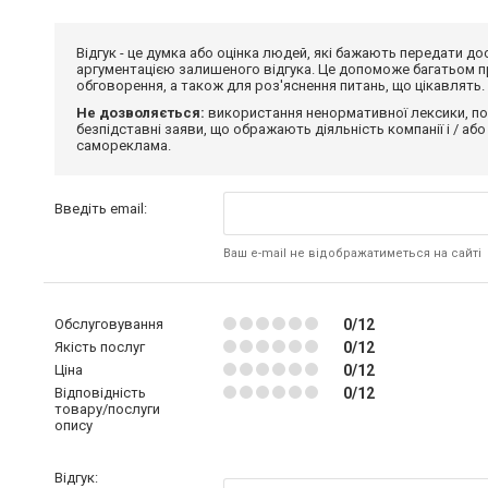
Відгук - це думка або оцінка людей, які бажають передати 
аргументацією залишеного відгука. Це допоможе багатьом пр
обговорення, а також для роз'яснення питань, що цікавлять.
Не дозволяється:
використання ненормативної лексики, по
безпідставні заяви, що ображають діяльність компанії і / або
самореклама.
Введіть email:
Ваш e-mail не відображатиметься на сайті
Обслуговування
0/12
Якість послуг
0/12
Ціна
0/12
Відповідність
0/12
товару/послуги
опису
Відгук: