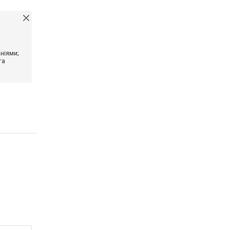
ніями;
та