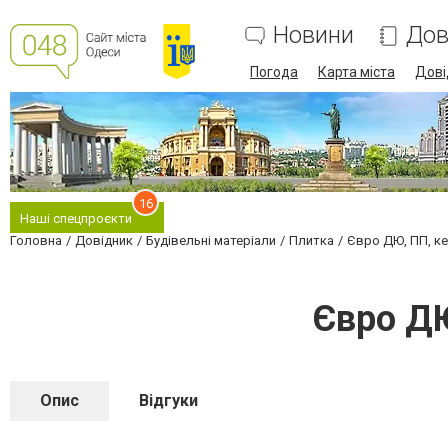
Новини
Дов
Погода
Карта міста
Дові
16
Наші спецпроєкти
Головна
Довідник
Будівельні матеріали
Плитка
Євро ДЮ, ПП, ке
Євро ДЮ
Опис
Відгуки