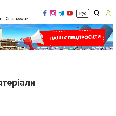
Рус
а
Спецпроєкти
атеріали