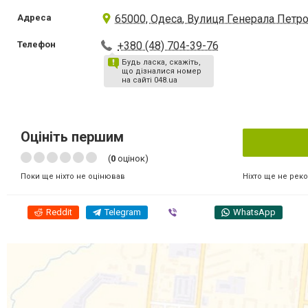
Адреса
65000, Одеса, Вулиця Генерала Петров
Телефон
+380 (48) 704-39-76
Будь ласка, скажіть,
що дізналися номер
на сайті 048.ua
Оцініть першим
(
0
оцінок)
Ніхто ще не рек
Поки ще ніхто не оцінював
Reddit
Telegram
Viber
WhatsApp