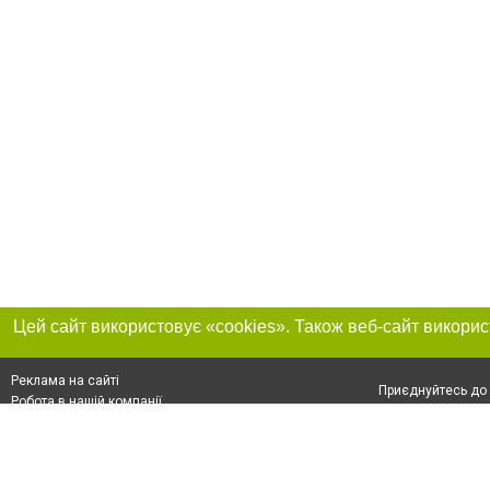
Реклама на сайті
Приєднуйтесь до 
Робота в нашій компанії
Франшиза "CitySites"
Про нас
Контакт
+38 (066) 776-47-45