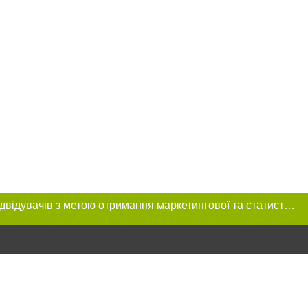
Цей сайт використовує «cookies». Також веб-сайт використовує інтернет-сервіс для збору технічних даних стосовно відвідувачів з метою отримання маркетингової та статистичної інформації. Умови обробки даних відвідувачів сайту див.