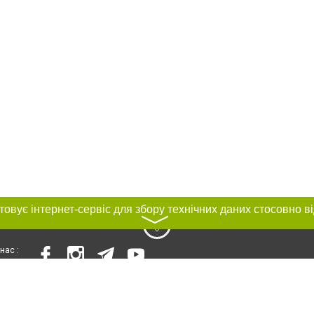
〉
нас :
и
Автори проєкту