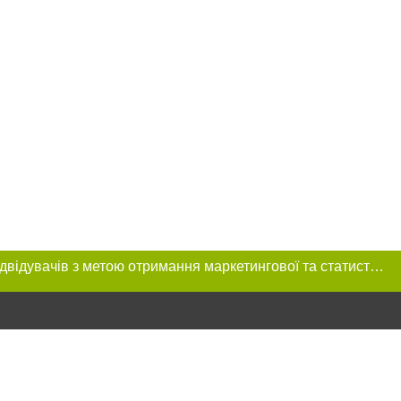
Цей сайт використовує «cookies». Також веб-сайт використовує інтернет-сервіс для збору технічних даних стосовно відвідувачів з метою отримання маркетингової та статистичної інформації. Умови обробки даних відвідувачів сайту див.