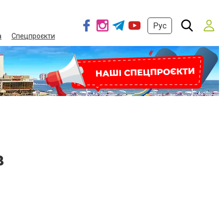
Рус
а
Спецпроєкти
в