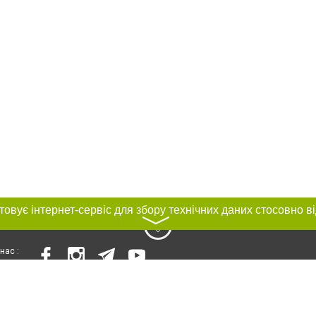
〉
нас :
и
Автори проєкту