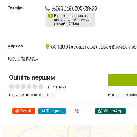
Телефон
+380 (48) 705-78-29
Будь ласка, скажіть,
що дізналися номер
на сайті 048.ua
Адреса
65000, Одеса, вулиця Преображенськ
Ще 1 філіал
Оцініть першим
(
0
оцінок)
Ніхто ще не рек
Поки ще ніхто не оцінював
Reddit
Telegram
Viber
WhatsApp