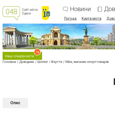
Новини
Дов
Погода
Карта міста
Дові
16
Наші спецпроєкти
Головна
Довідник
Шопінг
Взуття
Nike, магазин спорттоварів
Опис