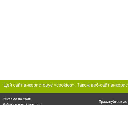
Реклама на сайті
Приєднуйтесь до 
Робота в нашій компанії
Франшиза "CitySites"
Про нас
Контакт
+38 (066) 776-47-45