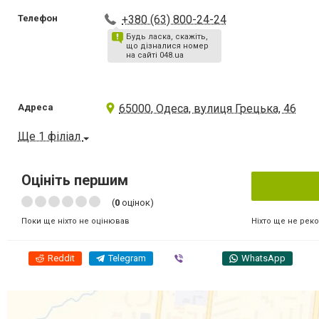
Телефон
+380 (63) 800-24-24
Будь ласка, скажіть,
що дізналися номер
на сайті 048.ua
Адреса
65000, Одеса, вулиця Грецька, 46
Ще 1 філіал
Оцініть першим
(
0
оцінок)
Ніхто ще не рек
Поки ще ніхто не оцінював
Reddit
Telegram
Viber
WhatsApp