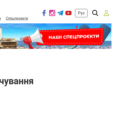
Рус
а
Спецпроєкти
рчування