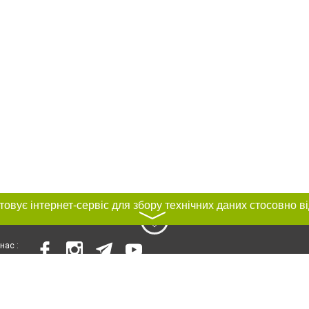
〉
нас :
и
Автори проєкту