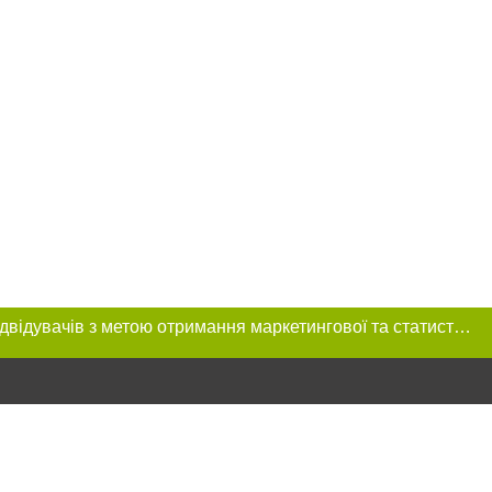
Цей сайт використовує «cookies». Також веб-сайт використовує інтернет-сервіс для збору технічних даних стосовно відвідувачів з метою отримання маркетингової та статистичної інформації. Умови обробки даних відвідувачів сайту див.