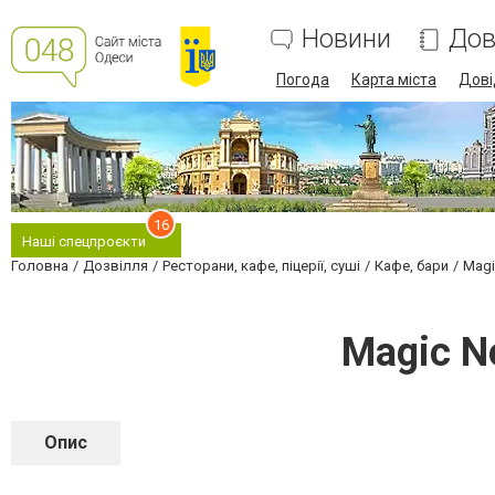
Новини
Дов
Погода
Карта міста
Дові
16
Наші спецпроєкти
Головна
Дозвілля
Ресторани, кафе, піцерії, суші
Кафе, бари
Magi
Magic N
Опис