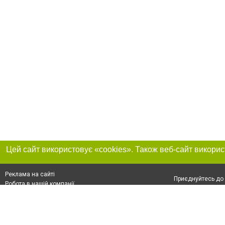
Реклама на сайті
Приєднуйтесь до 
Робота в нашій компанії
Франшиза "CitySites"
Про нас
Контакт
+38 (066) 776-47-45