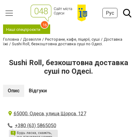
Рус
16
Наші спецпроєкти
Головна
Дозвілля
Ресторани, кафе, піцерії, суші
Доставка
їжі
Sushi Roll, безкоштовна доставка суші по Одесі.
Sushi Roll, безкоштовна доставка
суші по Одесі.
Опис
Відгуки
65000, Одеса, улица Щорса, 127
+380 (63) 5865050
Будь ласка, скажіть,
що дізналися номер