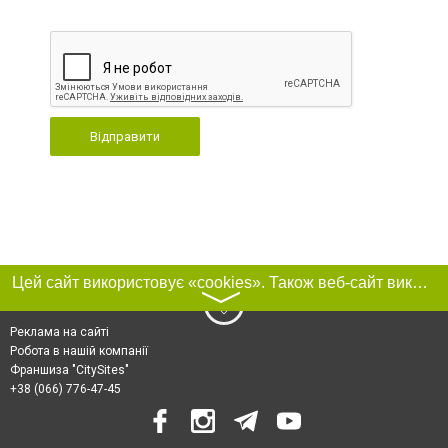
Відправити
Цей сайт використовує «cookies». Також веб-сайт використовує інтернет-сервіс для збору технічних даних стосовно відвідувачів з метою отримання маркетингової та статистичної інформації. Умови обробки даних відвідувачів сайту див.
〉
Реклама на сайті
Робота в нашій компанії
Франшиза "CitySites"
+38 (066) 776-47-45