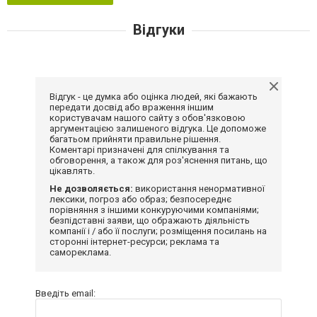
Відгуки
Відгук - це думка або оцінка людей, які бажають
передати досвід або враження іншим
користувачам нашого сайту з обов'язковою
аргументацією залишеного відгука. Це допоможе
багатьом прийняти правильне рішення.
Коментарі призначені для спілкування та
обговорення, а також для роз'яснення питань, що
цікавлять.
Не дозволяється:
використання ненормативної
лексики, погроз або образ; безпосереднє
порівняння з іншими конкуруючими компаніями;
безпідставні заяви, що ображають діяльність
компанії і / або її послуги; розміщення посилань на
сторонні інтернет-ресурси; реклама та
самореклама.
Введіть email: