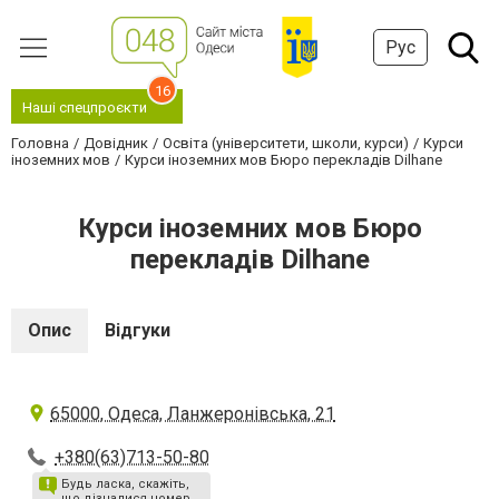
Рус
16
Наші спецпроєкти
Головна
Довідник
Освіта (університети, школи, курси)
Курси
іноземних мов
Курси іноземних мов Бюро перекладів Dilhane
Курси іноземних мов Бюро
перекладів Dilhane
Опис
Відгуки
65000, Одеса, Ланжеронівська, 21
+380(63)713-50-80
Будь ласка, скажіть,
що дізналися номер