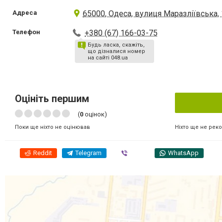
Адреса
65000, Одеса, вулиця Маразліївська,
Телефон
+380 (67) 166-03-75
Будь ласка, скажіть,
що дізналися номер
на сайті 048.ua
Оцініть першим
(
0
оцінок)
Ніхто ще не рек
Поки ще ніхто не оцінював
Reddit
Telegram
Viber
WhatsApp