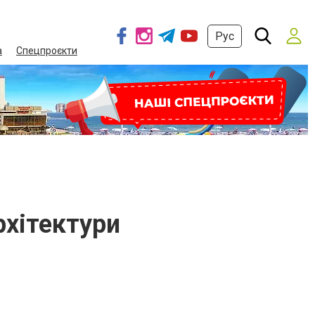
Рус
а
Спецпроєкти
рхітектури