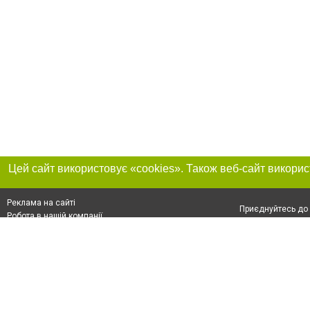
Реклама на сайті
Приєднуйтесь до 
Робота в нашій компанії
Франшиза "CitySites"
Про нас
Контакт
+38 (066) 776-47-45
З питань реклами: +38 (066) 776-47-45. E-mail:
Допускається цит
reklama@048.ua
обов'язкового по
відкритого для по