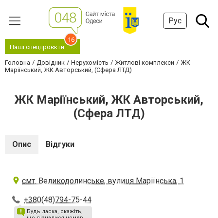
Рус
16
Наші спецпроєкти
Головна
Довідник
Нерухомість
Житлові комплекси
ЖК
Маріїнський, ЖК Авторський, (Сфера ЛТД)
ЖК Маріїнський, ЖК Авторський,
(Сфера ЛТД)
Опис
Відгуки
смт. Великодолинське, вулиця Маріїнська, 1
+380(48)794-75-44
Будь ласка, скажіть,
що дізналися номер