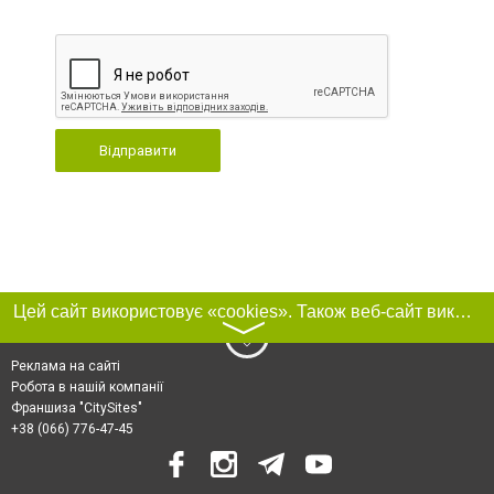
Відправити
Цей сайт використовує «cookies». Також веб-сайт використовує інтернет-сервіс для збору технічних даних стосовно відвідувачів з метою отримання маркетингової та статистичної інформації. Умови обробки даних відвідувачів сайту див.
〉
Реклама на сайті
Робота в нашій компанії
Франшиза "CitySites"
+38 (066) 776-47-45