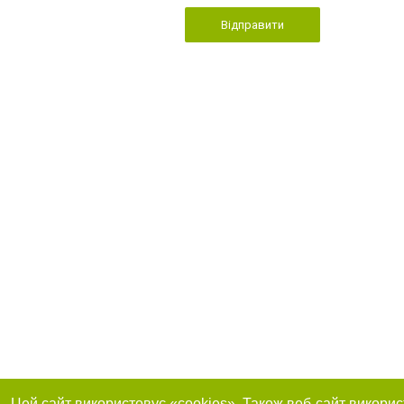
Відправити
Цей сайт використовує «cookies». Також веб-сайт викорис