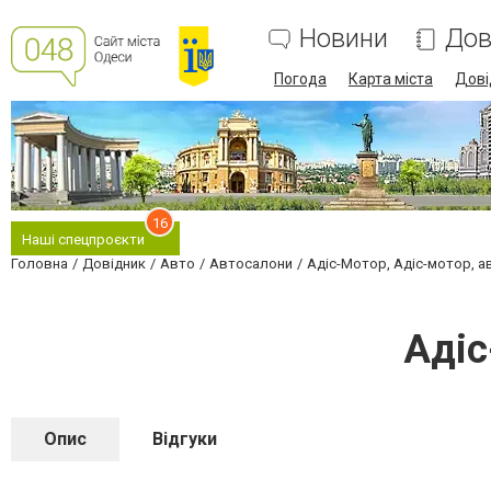
Новини
Дов
Погода
Карта міста
Дові
16
Наші спецпроєкти
Головна
Довідник
Авто
Автосалони
Адіс-Мотор, Адіс-мотор, 
Адіс
Опис
Відгуки