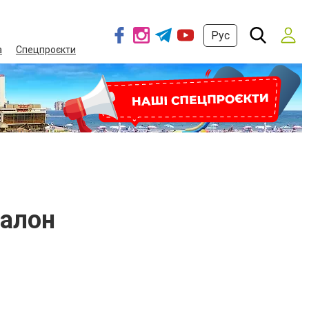
Рус
а
Спецпроєкти
салон