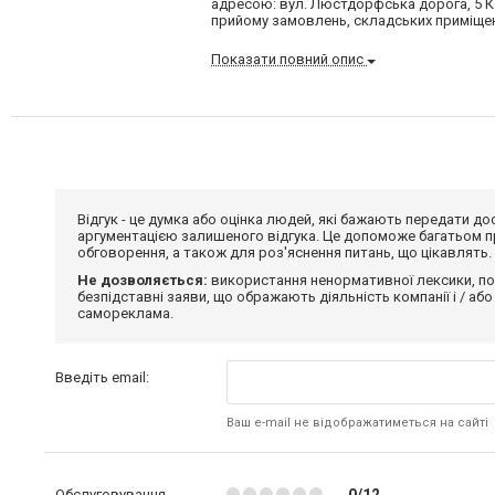
адресою: вул. Люстдорфська дорога, 5 Ко
прийому замовлень, складських приміщень,
Показати повний опис
Відгук - це думка або оцінка людей, які бажають передати 
аргументацією залишеного відгука. Це допоможе багатьом пр
обговорення, а також для роз'яснення питань, що цікавлять.
Не дозволяється:
використання ненормативної лексики, по
безпідставні заяви, що ображають діяльність компанії і / або
самореклама.
Введіть email:
Ваш e-mail не відображатиметься на сайті
Обслуговування
0/12