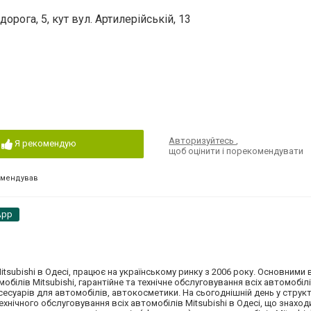
рога, 5, кут вул. Артилерійській, 13
Авторизуйтесь
,
Я рекомендую
щоб оцінити і порекомендувати
омендував
App
itsubishi в Одесі, працює на українському ринку з 2006 року. Основними
обілів Mitsubishi, гарантійне та технічне обслуговування всіх автомобілі
сесуарів для автомобілів, автокосметики. На сьогоднішній день у структ
хнічного обслуговування всіх автомобілів Mitsubishi в Одесі, що знаход