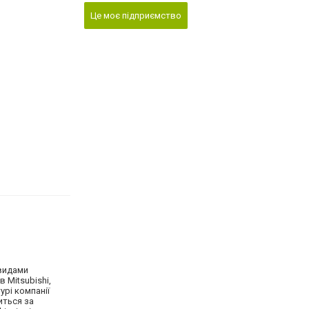
Це моє підприємство
 видами
в Mitsubishi,
урі компанії
иться за