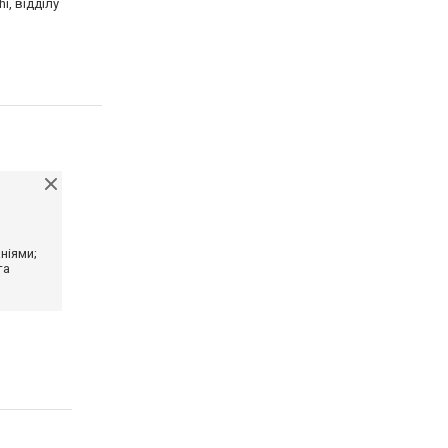
i, відділу
ніями;
та