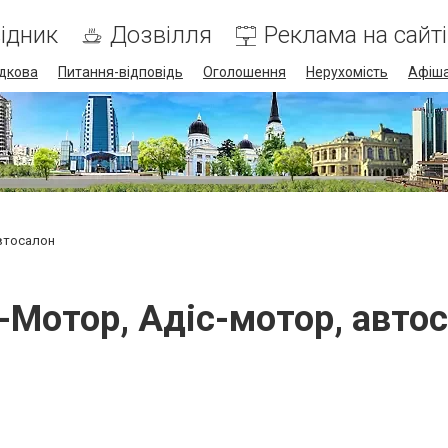
ідник
Дозвілля
Реклама на сайті
дкова
Питання-відповідь
Оголошення
Нерухомість
Афіш
автосалон
-Мотор, Адіс-мотор, авто