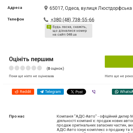
Адреса
65017, Одеса, вулиця Люстдорфська до
Телефон
+380 (48) 738-55-66
Будь ласка, скажіть,
що дізналися номер
на сайті 048.ua
Оцініть першим
(
0
оцінок)
Ніхто ще не рек
Поки ще ніхто не оцінював
Reddit
Telegram
Viber
Whats
Про нас
Компанія "АДІС-Авто" - офіційний дилер M
діяльності компанії є: продаж нових автом
продаж оригінальних запасних частин, ак
АДІС-Авто існує комплекс з продажу та те