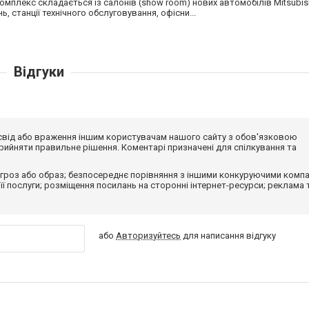
мплекс складається із салонів (show room) нових автомобілів Mitsubish
 станції технічного обслуговування, офісни...
Відгуки
досвід або враження іншим користувачам нашого сайту з обов'язковою
ийняти правильне рішення. Коментарі призначені для спілкування та
гроз або образ; безпосереднє порівняння з іншими конкуруючими компа
 її послуги; розміщення посилань на сторонні інтернет-ресурси; реклама 
або
Авторизуйтесь
для написання відгуку