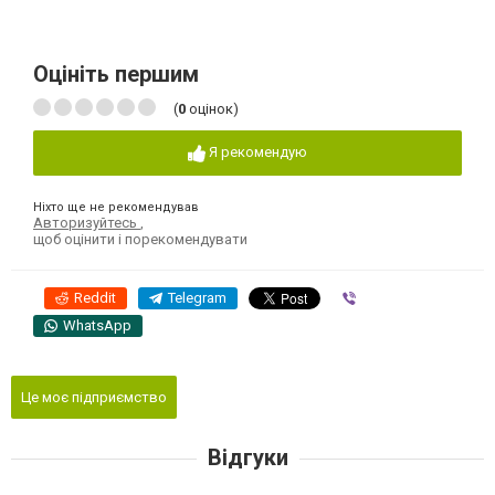
Оцініть першим
(
0
оцінок)
Я рекомендую
Ніхто ще не рекомендував
Авторизуйтесь
,
щоб оцінити і порекомендувати
Reddit
Telegram
Viber
WhatsApp
Це моє підприємство
Відгуки