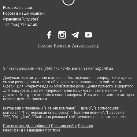
Реклама на сайті
Робота в нашій компанії
Франшиза "CitySites"
+38 (066) 776-47-45
Про нас
Контакти
Автори проєкту
З питань реклами: +38 (066) 776-47-45. E-mail:
reklama@048.ua
Допускається цитування матеріалів без отримання попередньої згоди за
умови розміщення в тексті обов'язкового посилання на сайт міста
Одеси. Для інтернет-видань обов'язкове розміщення прямого, відкритого
для пошукових систем гіперпосилання на цитовані статті не нижче
другого абзацу в тексті або в якості джерела. Порушення виняткових прав
переслідується Законом.
Матеріали з плашками "Новини компаній", "Промо", "Партнерський
матеріал", "Партнерський спецпроєкт", "Політичні новини", "Пресреліз",
"PR", "Офіційно", "Політична реклама" публікуються на правах реклами.
Політика конфіденційності
Правила сайту
Правила
класифайд
Редакційна політика