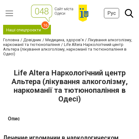
Рус
16
Наші спецпроєкти
Головна
Довідник
Медицина, здоров'я
Лікування алкоголізму,
наркоманії та тютюнопаління
Life Altera Наркологічний центр
Альтера (лікування алкоголізму, наркоманії та тютюнопаління в
Одесі)
Life Altera Наркологічний центр
Альтера (лікування алкоголізму,
наркоманії та тютюнопаління в
Одесі)
Опис
Лечение игромании в наркологическом