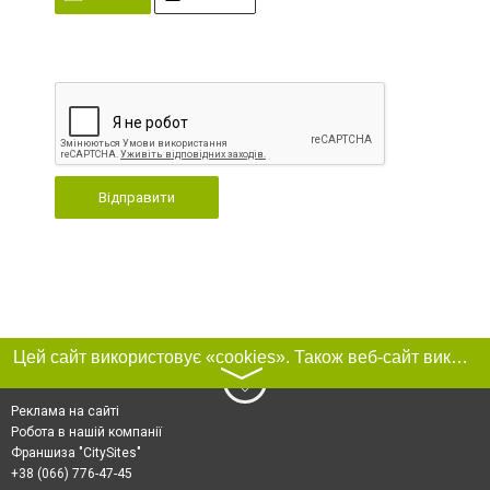
Відправити
Цей сайт використовує «cookies». Також веб-сайт використовує інтернет-сервіс для збору технічних даних стосовно відвідувачів з метою отримання маркетингової та статистичної інформації. Умови обробки даних відвідувачів сайту див.
〉
Реклама на сайті
Робота в нашій компанії
Франшиза "CitySites"
+38 (066) 776-47-45